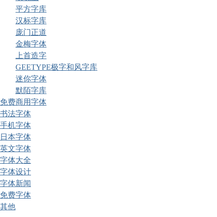
平方字库
汉标字库
庞门正道
金梅字体
上首造字
GEETYPE极字和风字库
迷你字体
默陌字库
免费商用字体
书法字体
手机字体
日本字体
英文字体
字体大全
字体设计
字体新闻
免费字体
其他