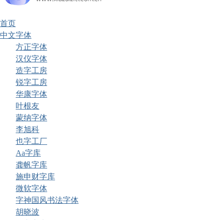
首页
中文字体
方正字体
汉仪字体
造字工房
锐字工房
华康字体
叶根友
蒙纳字体
李旭科
也字工厂
Aa字库
龚帆字库
施申财字库
微软字体
字神国风书法字体
胡晓波