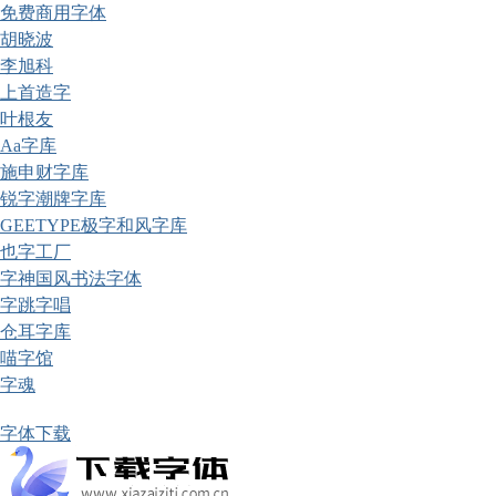
免费商用字体
胡晓波
李旭科
上首造字
叶根友
Aa字库
施申财字库
锐字潮牌字库
GEETYPE极字和风字库
也字工厂
字神国风书法字体
字跳字唱
仓耳字库
喵字馆
字魂
字体下载