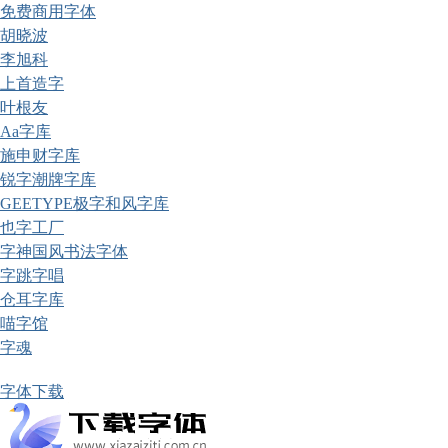
免费商用字体
胡晓波
李旭科
上首造字
叶根友
Aa字库
施申财字库
锐字潮牌字库
GEETYPE极字和风字库
也字工厂
字神国风书法字体
字跳字唱
仓耳字库
喵字馆
字魂
字体下载