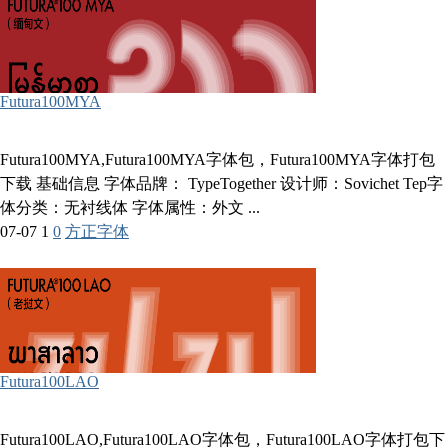
Futura100MYA
Futura100MYA,Futura100MYA字体包，Futura100MYA字体打包
下载 基础信息 字体品牌： TypeTogether 设计师：Sovichet Tep字
体分类：无衬线体 字体属性：外文 ...
07-07
1
0
方正字体
Futura100LAO
Futura100LAO,Futura100LAO字体包，Futura100LAO字体打包下