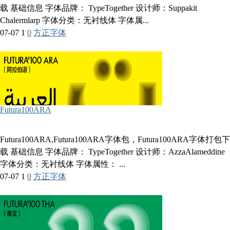
载 基础信息 字体品牌： TypeTogether 设计师：Suppakit
Chalermlarp 字体分类：无衬线体 字体属...
07-07
1
0
方正字体
Futura100ARA
Futura100ARA,Futura100ARA字体包，Futura100ARA字体打包下
载 基础信息 字体品牌： TypeTogether 设计师：AzzaAlameddine
字体分类：无衬线体 字体属性： ...
07-07
1
0
方正字体