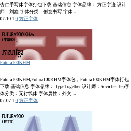
杏仁手写体字体打包下载 基础信息 字体品牌： 方正字迹 设计
师：刘鑫 字体分类：创意书写 字体...
07-10
1
0
方正字体
Futura100KHM
Futura100KHM,Futura100KHM字体包，Futura100KHM字体打包
下载 基础信息 字体品牌： TypeTogether 设计师：Sovichet Tep字
体分类：无衬线体 字体属性：外文 ...
07-07
1
0
方正字体