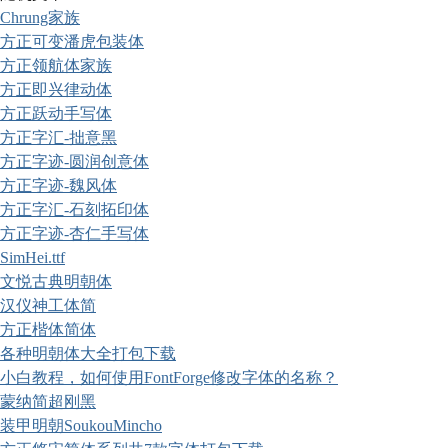
Chrung家族
方正可变潘虎包装体
方正领航体家族
方正即兴律动体
方正跃动手写体
方正字汇-拙意黑
方正字迹-圆润创意体
方正字迹-魏风体
方正字汇-石刻拓印体
方正字迹-杏仁手写体
SimHei.ttf
文悦古典明朝体
汉仪神工体简
方正楷体简体
各种明朝体大全打包下载
小白教程，如何使用FontForge修改字体的名称？
蒙纳简超刚黑
装甲明朝SoukouMincho