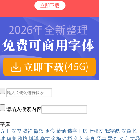
请输入搜索内容
字库
方正
汉仪
腾祥
微软
逐浪
蒙纳
造字工房
叶根友
我字酷
汉鼎
长
城
华康
雅坊
博洋
华文
金梅
金桥
创艺
全真
经典
昆仑
义启
文鼎