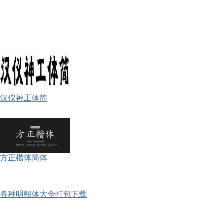
汉仪神工体简
方正楷体简体
各种明朝体大全打包下载