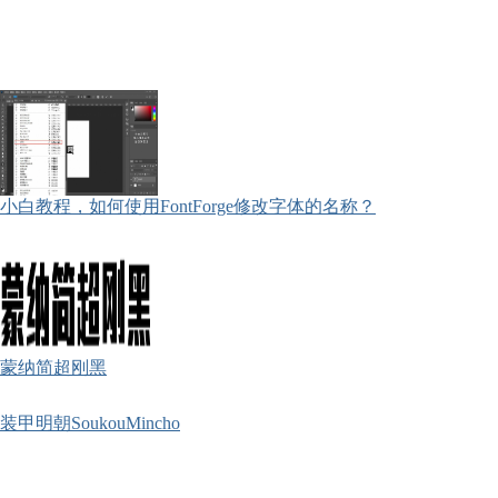
小白教程，如何使用FontForge修改字体的名称？
蒙纳简超刚黑
装甲明朝SoukouMincho