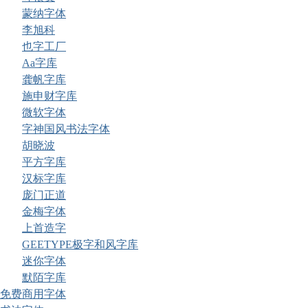
蒙纳字体
李旭科
也字工厂
Aa字库
龚帆字库
施申财字库
微软字体
字神国风书法字体
胡晓波
平方字库
汉标字库
庞门正道
金梅字体
上首造字
GEETYPE极字和风字库
迷你字体
默陌字库
免费商用字体