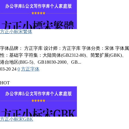
方正小标宋繁体
字体品牌： 方正字库 设计师：方正字库 字体分类：宋体 字体属
性：基础字 字符集：大陆简体(GB2312-80)、简繁扩展(GBK)、
港台地区(BIG-5)、GB18030-2000、GB...
03-20
24
0
方正字体
HOT
方正小标宋GBK