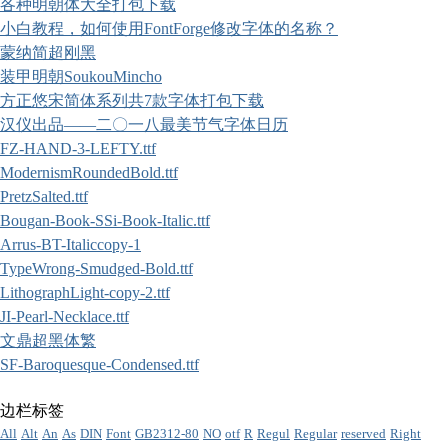
各种明朝体大全打包下载
小白教程，如何使用FontForge修改字体的名称？
蒙纳简超刚黑
装甲明朝SoukouMincho
方正悠宋简体系列共7款字体打包下载
汉仪出品——二〇一八最美节气字体日历
FZ-HAND-3-LEFTY.ttf
ModernismRoundedBold.ttf
PretzSalted.ttf
Bougan-Book-SSi-Book-Italic.ttf
Arrus-BT-Italiccopy-1
TypeWrong-Smudged-Bold.ttf
LithographLight-copy-2.ttf
JI-Pearl-Necklace.ttf
文鼎超黑体繁
SF-Baroquesque-Condensed.ttf
边栏标签
All
Alt
An
As
DIN
Font
GB2312-80
NO
otf
R
Regul
Regular
reserved
Right