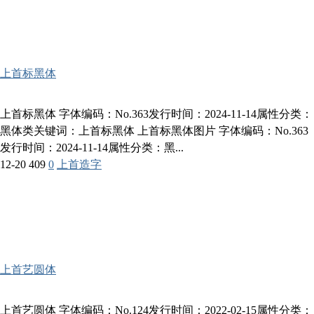
上首标黑体
上首标黑体 字体编码：No.363发行时间：2024-11-14属性分类：
黑体类关键词：上首标黑体 上首标黑体图片 字体编码：No.363
发行时间：2024-11-14属性分类：黑...
12-20
409
0
上首造字
上首艺圆体
上首艺圆体 字体编码：No.124发行时间：2022-02-15属性分类：