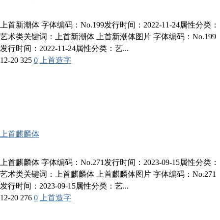
上首新潮体 字体编码：No.199发行时间：2022-11-24属性分类：
艺术类关键词：上首新潮体 上首新潮体图片 字体编码：No.199
发行时间：2022-11-24属性分类：艺...
12-20
325
0
上首造字
上首麒麟体
上首麒麟体 字体编码：No.271发行时间：2023-09-15属性分类：
艺术类关键词：上首麒麟体 上首麒麟体图片 字体编码：No.271
发行时间：2023-09-15属性分类：艺...
12-20
276
0
上首造字