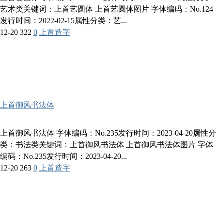
艺术类关键词：上首艺圆体 上首艺圆体图片 字体编码：No.124
发行时间：2022-02-15属性分类：艺...
12-20
322
0
上首造字
上首御风书法体
上首御风书法体 字体编码：No.235发行时间：2023-04-20属性分
类：书法类关键词：上首御风书法体 上首御风书法体图片 字体
编码：No.235发行时间：2023-04-20...
12-20
263
0
上首造字