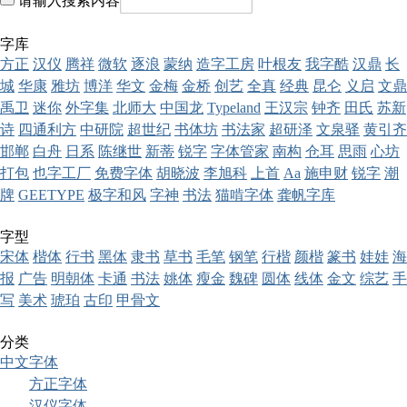
请输入搜索内容
字库
方正
汉仪
腾祥
微软
逐浪
蒙纳
造字工房
叶根友
我字酷
汉鼎
长
城
华康
雅坊
博洋
华文
金梅
金桥
创艺
全真
经典
昆仑
义启
文鼎
禹卫
迷你
外字集
北师大
中国龙
Typeland
王汉宗
钟齐
田氏
苏新
诗
四通利方
中研院
超世纪
书体坊
书法家
超研泽
文泉驿
黄引齐
邯郸
白舟
日系
陈继世
新蒂
锐字
字体管家
南构
仓耳
思雨
心坊
打包
也字工厂
免费字体
胡晓波
李旭科
上首
Aa
施申财
锐字
潮
牌
GEETYPE
极字和风
字神
书法
猫啃字体
龚帆字库
字型
宋体
楷体
行书
黑体
隶书
草书
毛笔
钢笔
行楷
颜楷
篆书
娃娃
海
报
广告
明朝体
卡通
书法
姚体
瘦金
魏碑
圆体
线体
金文
综艺
手
写
美术
琥珀
古印
甲骨文
分类
中文字体
方正字体
汉仪字体