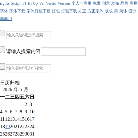
rights
Script
TT
ttf
Up
Ver
Versio
Version
个人非商用
免费
创意
发布
品牌
商用
字体
字体下载
字体打包下载
打包
打包下载
方正
方正字体
版权
简
简体
设计
非商用
请输入搜索内容
日历归档
2026 年 5 月
一
二
三
四
五
六
日
1
2
3
4
5
6
7
8
9
10
11
12
13
14
15
16
17
18
19
20
21
22
23
24
25
26
27
28
29
30
31