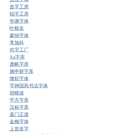
造字工房
锐字工房
华康字体
叶根友
蒙纳字体
李旭科
也字工厂
Aa字库
龚帆字库
施申财字库
微软字体
字神国风书法字体
胡晓波
平方字库
汉标字库
庞门正道
金梅字体
上首造字