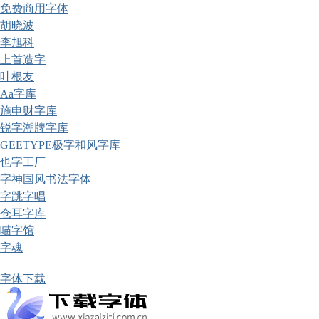
免费商用字体
胡晓波
李旭科
上首造字
叶根友
Aa字库
施申财字库
锐字潮牌字库
GEETYPE极字和风字库
也字工厂
字神国风书法字体
字跳字唱
仓耳字库
喵字馆
字魂
字体下载