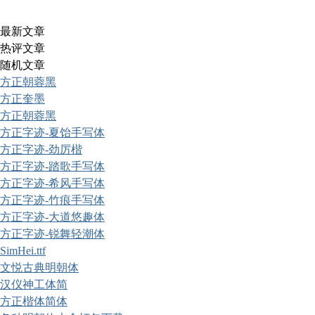
最新文章
热评文章
随机文章
方正朝蓉黑
方正奎墨
方正朝蓉黑
方正字迹-夏饴手写体
方正字迹-劲厉楷
方正字迹-踏歌手写体
方正字迹-希风手写体
方正字迹-竹痕手写体
方正字迹-大道悠趣体
方正字迹-锐舞轻潮体
SimHei.ttf
文悦古典明朝体
汉仪神工体简
方正楷体简体