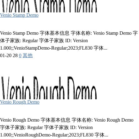
Venio Stamp Demo
Venio Stamp Demo 字体基本信息 字体名称: Venio Stamp Demo 字
体子家族: Regular 字体子家族 ID: Version
1.000;;VenioStampDemo-Regular;2023;FL830 字体...
01-20
28
0
其他
Venio Rough Demo
Venio Rough Demo 字体基本信息 字体名称: Venio Rough Demo
字体子家族: Regular 字体子家族 ID: Version
1.000;;VenioRoughDemo-Regular;2023;FL830 字体...