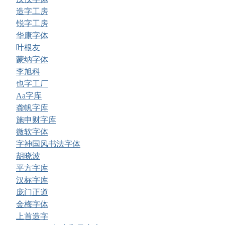
造字工房
锐字工房
华康字体
叶根友
蒙纳字体
李旭科
也字工厂
Aa字库
龚帆字库
施申财字库
微软字体
字神国风书法字体
胡晓波
平方字库
汉标字库
庞门正道
金梅字体
上首造字