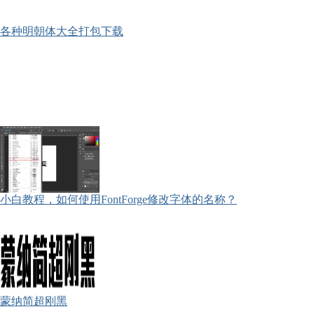
各种明朝体大全打包下载
小白教程，如何使用FontForge修改字体的名称？
蒙纳简超刚黑