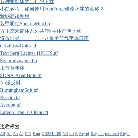
各种明朝体大全打包下载
小白教程，如何使用FontForge修改字体的名称？
蒙纳简超刚黑
装甲明朝SoukouMincho
方正悠宋简体系列共7款字体打包下载
汉仪出品——二〇一八最美节气字体日历
CK-Easy-Goin-.ttf
Text-Serif-Lighter-HPLHS.ttf
Squarodynamic-05
上首童年体
SUNA-Arial-Bold.ttf
Aa漫反射
BirminghamSoft.ttf
Reactor.ttf
Ascriptt.ttf
Laredo-Trail-3D-Italic.ttf
边栏标签
All
Alt
An
As
DIN
Font
GB2312-80
NO
otf
R
Regul
Regular
reserved
Right