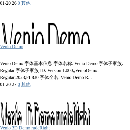
01-20
26
0
其他
Venio Demo
Venio Demo 字体基本信息 字体名称: Venio Demo 字体子家族:
Regular 字体子家族 ID: Version 1.000;;VenioDemo-
Regular;2023;FL830 字体全名: Venio Demo R...
01-20
27
0
其他
Venio 3D Demo rudeRight