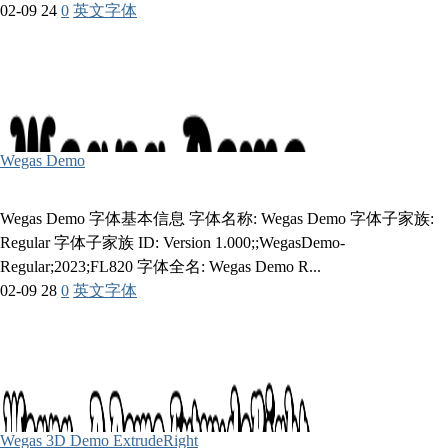
02-09
24
0
英文字体
Wegas Demo
Wegas Demo 字体基本信息 字体名称: Wegas Demo 字体子家族:
Regular 字体子家族 ID: Version 1.000;;WegasDemo-
Regular;2023;FL820 字体全名: Wegas Demo R...
02-09
28
0
英文字体
Wegas 3D Demo ExtrudeRight