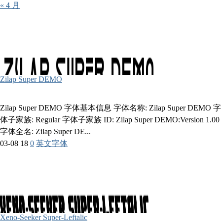
« 4 月
Zilap Super DEMO
Zilap Super DEMO 字体基本信息 字体名称: Zilap Super DEMO 字
体子家族: Regular 字体子家族 ID: Zilap Super DEMO:Version 1.00
字体全名: Zilap Super DE...
03-08
18
0
英文字体
Xeno-Seeker Super-Leftalic