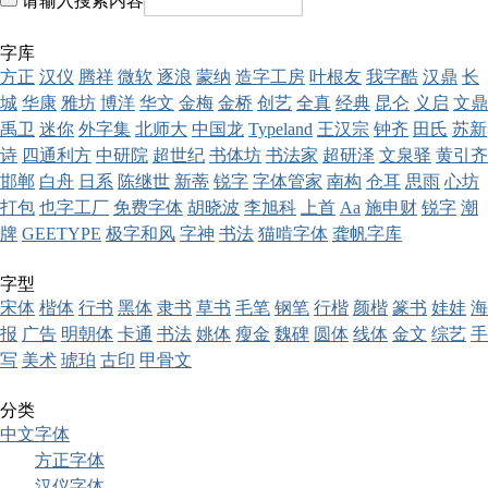
请输入搜索内容
字库
方正
汉仪
腾祥
微软
逐浪
蒙纳
造字工房
叶根友
我字酷
汉鼎
长
城
华康
雅坊
博洋
华文
金梅
金桥
创艺
全真
经典
昆仑
义启
文鼎
禹卫
迷你
外字集
北师大
中国龙
Typeland
王汉宗
钟齐
田氏
苏新
诗
四通利方
中研院
超世纪
书体坊
书法家
超研泽
文泉驿
黄引齐
邯郸
白舟
日系
陈继世
新蒂
锐字
字体管家
南构
仓耳
思雨
心坊
打包
也字工厂
免费字体
胡晓波
李旭科
上首
Aa
施申财
锐字
潮
牌
GEETYPE
极字和风
字神
书法
猫啃字体
龚帆字库
字型
宋体
楷体
行书
黑体
隶书
草书
毛笔
钢笔
行楷
颜楷
篆书
娃娃
海
报
广告
明朝体
卡通
书法
姚体
瘦金
魏碑
圆体
线体
金文
综艺
手
写
美术
琥珀
古印
甲骨文
分类
中文字体
方正字体
汉仪字体