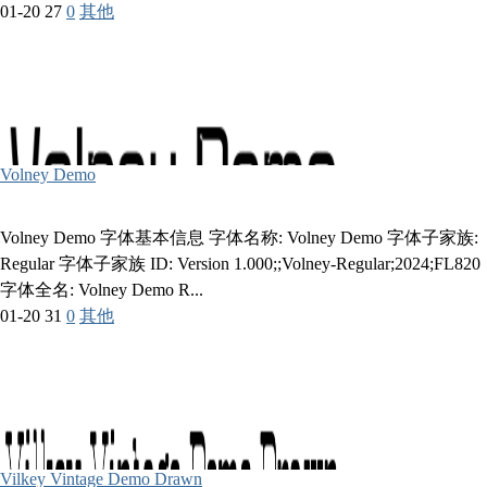
01-20
27
0
其他
Volney Demo
Volney Demo 字体基本信息 字体名称: Volney Demo 字体子家族:
Regular 字体子家族 ID: Version 1.000;;Volney-Regular;2024;FL820
字体全名: Volney Demo R...
01-20
31
0
其他
Vilkey Vintage Demo Drawn