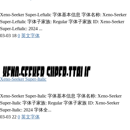
Xeno-Seeker Super-Leftalic 字体基本信息 字体名称: Xeno-Seeker
Super-Leftalic 字体子家族: Regular 字体子家族 ID: Xeno-Seeker
Super-Leftalic: 2024 ...
03-03
18
0
英文字体
Xeno-Seeker Super-Italic
Xeno-Seeker Super-Italic 字体基本信息 字体名称: Xeno-Seeker
Super-Italic 字体子家族: Regular 字体子家族 ID: Xeno-Seeker
Super-Italic: 2024 字体全...
03-03
22
0
英文字体