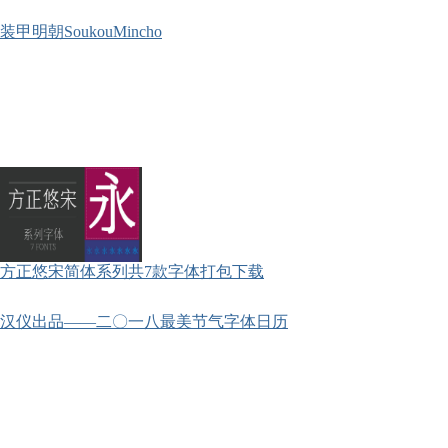
装甲明朝SoukouMincho
方正悠宋简体系列共7款字体打包下载
汉仪出品——二〇一八最美节气字体日历