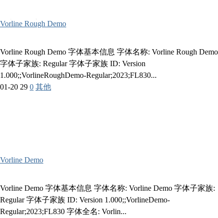
Vorline Rough Demo
Vorline Rough Demo 字体基本信息 字体名称: Vorline Rough Demo
字体子家族: Regular 字体子家族 ID: Version
1.000;;VorlineRoughDemo-Regular;2023;FL830...
01-20
29
0
其他
Vorline Demo
Vorline Demo 字体基本信息 字体名称: Vorline Demo 字体子家族:
Regular 字体子家族 ID: Version 1.000;;VorlineDemo-
Regular;2023;FL830 字体全名: Vorlin...