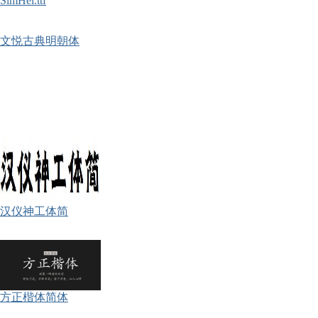
SimHei.ttf
文悦古典明朝体
汉仪神工体简
方正楷体简体