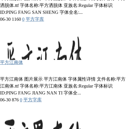
洒脱体.ttf 字体名称:平方洒脱体 亚族名:Regular 字体标识
ID:PING FANG SAN SHENG 字体全名:...
06-30
1160
0
平方字库
平方江南体
平方江南体 图片展示 平方江南体 字体属性详情 文件名称:平方
江南体.ttf 字体名称:平方江南体 亚族名:Regular 字体标识
ID:PING FANG JIANG NAN TI 字体全...
06-30
876
0
平方字库