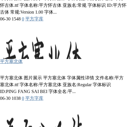
怀古体.ttf 字体名称:平方怀古体 亚族名:常规 字体标识 ID:平方怀
古体 常规:Version 1.00 字体...
06-30
1548
0
平方字库
平方塞北体
平方塞北体 图片展示 平方塞北体 字体属性详情 文件名称:平方
塞北体.ttf 字体名称:平方塞北体 亚族名:Regular 字体标识
ID:PING FANG SAI BEI 字体全名:平...
06-30
1038
0
平方字库