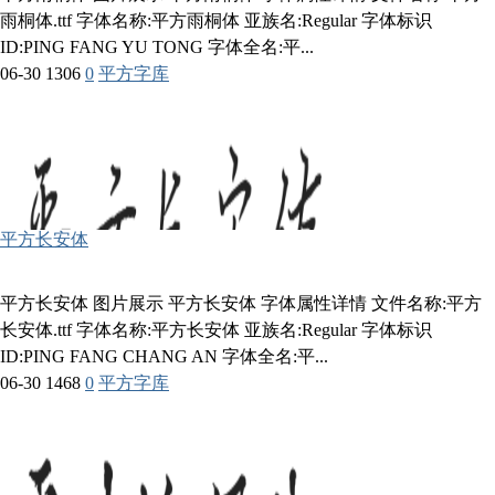
雨桐体.ttf 字体名称:平方雨桐体 亚族名:Regular 字体标识
ID:PING FANG YU TONG 字体全名:平...
06-30
1306
0
平方字库
平方长安体
平方长安体 图片展示 平方长安体 字体属性详情 文件名称:平方
长安体.ttf 字体名称:平方长安体 亚族名:Regular 字体标识
ID:PING FANG CHANG AN 字体全名:平...
06-30
1468
0
平方字库