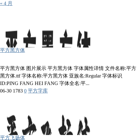
« 4 月
平方黑方体
平方黑方体 图片展示 平方黑方体 字体属性详情 文件名称:平方
黑方体.ttf 字体名称:平方黑方体 亚族名:Regular 字体标识
ID:PING FANG HEI FANG 字体全名:平...
06-30
1783
0
平方字库
平方飞扬体