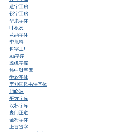
造字工房
锐字工房
华康字体
叶根友
蒙纳字体
李旭科
也字工厂
Aa字库
龚帆字库
施申财字库
微软字体
字神国风书法字体
胡晓波
平方字库
汉标字库
庞门正道
金梅字体
上首造字