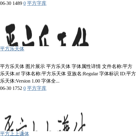
06-30
1489
0
平方字库
平方乐天体
平方乐天体 图片展示 平方乐天体 字体属性详情 文件名称:平方
乐天体.ttf 字体名称:平方乐天体 亚族名:Regular 字体标识 ID:平方
乐天体:Version 1.00 字体全...
06-30
1752
0
平方字库
平方上上谦体