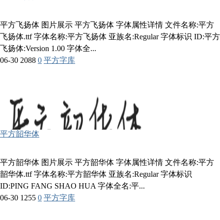
平方飞扬体 图片展示 平方飞扬体 字体属性详情 文件名称:平方
飞扬体.ttf 字体名称:平方飞扬体 亚族名:Regular 字体标识 ID:平方
飞扬体:Version 1.00 字体全...
06-30
2088
0
平方字库
平方韶华体
平方韶华体 图片展示 平方韶华体 字体属性详情 文件名称:平方
韶华体.ttf 字体名称:平方韶华体 亚族名:Regular 字体标识
ID:PING FANG SHAO HUA 字体全名:平...
06-30
1255
0
平方字库