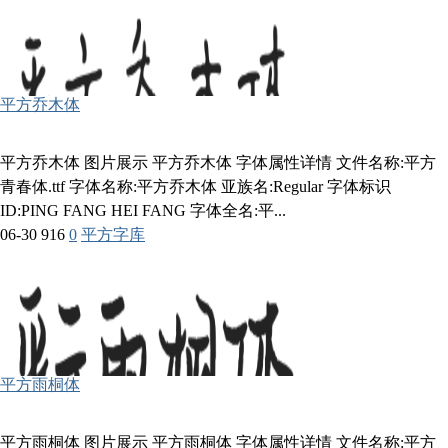
平方乔木体
平方乔木体 图片展示 平方乔木体 字体属性详情 文件名称:平方
青春体.ttf 字体名称:平方乔木体 亚族名:Regular 字体标识
ID:PING FANG HEI FANG 字体全名:平...
06-30
916
0
平方字库
平方雨桐体
平方雨桐体 图片展示 平方雨桐体 字体属性详情 文件名称:平方