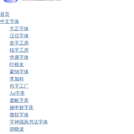
首页
中文字体
方正字体
汉仪字体
造字工房
锐字工房
华康字体
叶根友
蒙纳字体
李旭科
也字工厂
Aa字库
龚帆字库
施申财字库
微软字体
字神国风书法字体
胡晓波