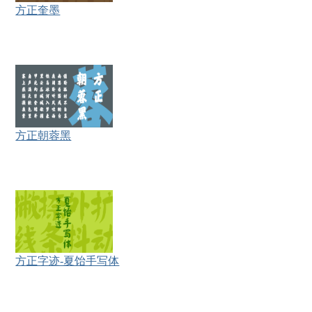
方正奎墨
方正朝蓉黑
方正字迹-夏饴手写体