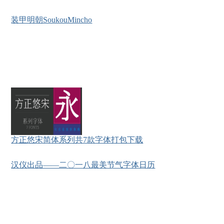
装甲明朝SoukouMincho
方正悠宋简体系列共7款字体打包下载
汉仪出品——二〇一八最美节气字体日历