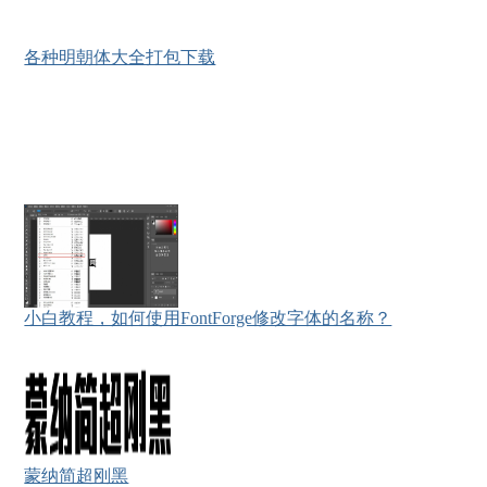
各种明朝体大全打包下载
小白教程，如何使用FontForge修改字体的名称？
蒙纳简超刚黑