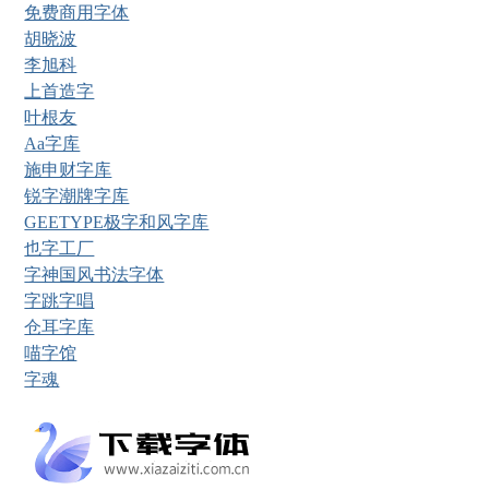
免费商用字体
胡晓波
李旭科
上首造字
叶根友
Aa字库
施申财字库
锐字潮牌字库
GEETYPE极字和风字库
也字工厂
字神国风书法字体
字跳字唱
仓耳字库
喵字馆
字魂