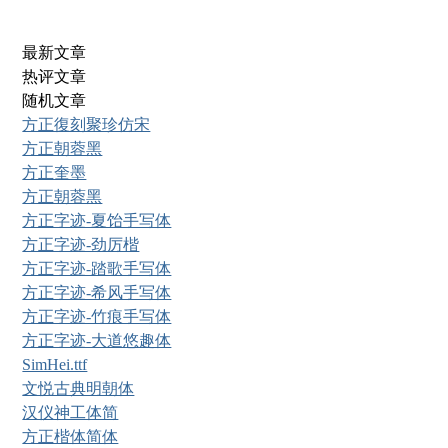
最新文章
热评文章
随机文章
方正復刻聚珍仿宋
方正朝蓉黑
方正奎墨
方正朝蓉黑
方正字迹-夏饴手写体
方正字迹-劲厉楷
方正字迹-踏歌手写体
方正字迹-希风手写体
方正字迹-竹痕手写体
方正字迹-大道悠趣体
SimHei.ttf
文悦古典明朝体
汉仪神工体简
方正楷体简体