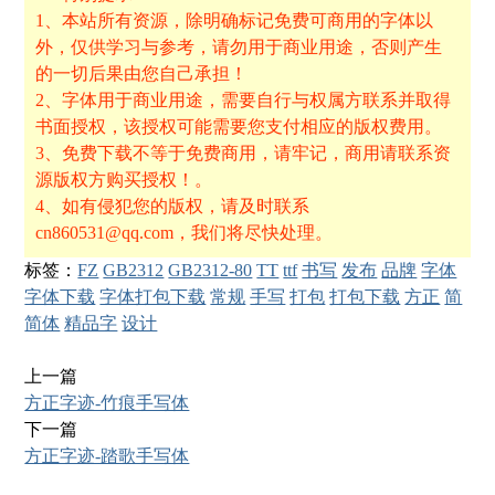
1、本站所有资源，除明确标记免费可商用的字体以
外，仅供学习与参考，请勿用于商业用途，否则产生
的一切后果由您自己承担！
2、字体用于商业用途，需要自行与权属方联系并取得
书面授权，该授权可能需要您支付相应的版权费用。
3、免费下载不等于免费商用，请牢记，
商用请联系资
源版权方购买授权！
。
4、如有侵犯您的版权，请及时联系
cn860531@qq.com，我们将尽快处理。
标签：
FZ
GB2312
GB2312-80
TT
ttf
书写
发布
品牌
字体
字体下载
字体打包下载
常规
手写
打包
打包下载
方正
简
简体
精品字
设计
上一篇
方正字迹-竹痕手写体
下一篇
方正字迹-踏歌手写体