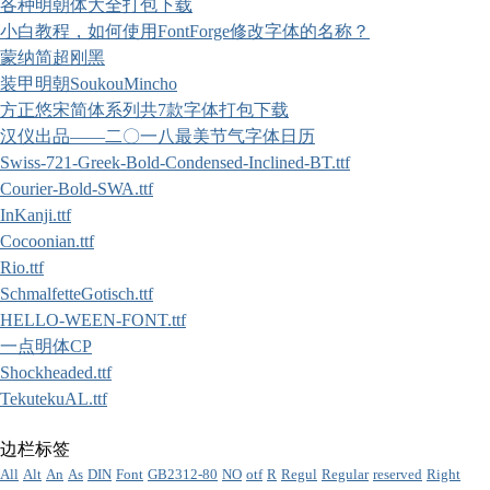
各种明朝体大全打包下载
小白教程，如何使用FontForge修改字体的名称？
蒙纳简超刚黑
装甲明朝SoukouMincho
方正悠宋简体系列共7款字体打包下载
汉仪出品——二〇一八最美节气字体日历
Swiss-721-Greek-Bold-Condensed-Inclined-BT.ttf
Courier-Bold-SWA.ttf
InKanji.ttf
Cocoonian.ttf
Rio.ttf
SchmalfetteGotisch.ttf
HELLO-WEEN-FONT.ttf
一点明体CP
Shockheaded.ttf
TekutekuAL.ttf
边栏标签
All
Alt
An
As
DIN
Font
GB2312-80
NO
otf
R
Regul
Regular
reserved
Right