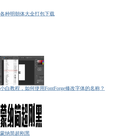
各种明朝体大全打包下载
小白教程，如何使用FontForge修改字体的名称？
蒙纳简超刚黑