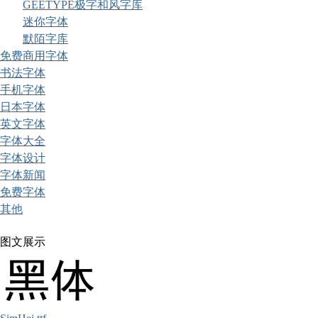
GEETYPE极字和风字库
迷你字体
默陌字库
免费商用字体
书法字体
手机字体
日本字体
英文字体
字体大全
字体设计
字体新闻
免费字体
其他
图文展示