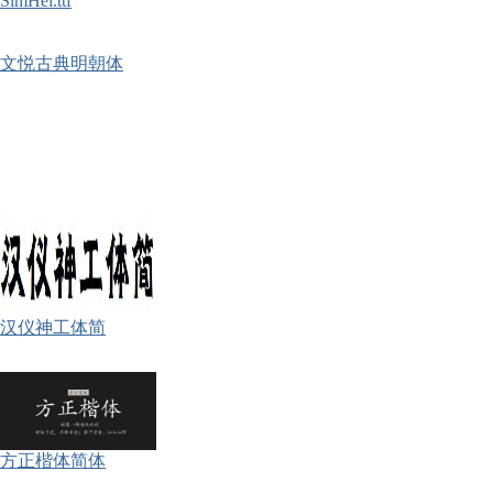
SimHei.ttf
文悦古典明朝体
汉仪神工体简
方正楷体简体