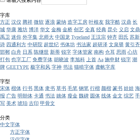
请输入搜索内容
字库
方正
汉仪
腾祥
微软
逐浪
蒙纳
造字工房
叶根友
我字酷
汉鼎
长
城
华康
雅坊
博洋
华文
金梅
金桥
创艺
全真
经典
昆仑
义启
文鼎
禹卫
迷你
外字集
北师大
中国龙
Typeland
王汉宗
钟齐
田氏
苏新
诗
四通利方
中研院
超世纪
书体坊
书法家
超研泽
文泉驿
黄引齐
邯郸
白舟
日系
陈继世
新蒂
锐字
字体管家
南构
仓耳
思雨
心坊
打包
也字工厂
免费字体
胡晓波
李旭科
上首
Aa
施申财
锐字
潮
牌
GEETYPE
极字和风
字神
书法
猫啃字体
龚帆字库
字型
宋体
楷体
行书
黑体
隶书
草书
毛笔
钢笔
行楷
颜楷
篆书
娃娃
海
报
广告
明朝体
卡通
书法
姚体
瘦金
魏碑
圆体
线体
金文
综艺
手
写
美术
琥珀
古印
甲骨文
分类
中文字体
方正字体
汉仪字体