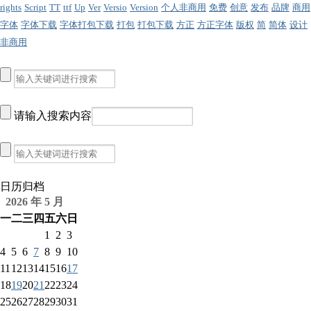
rights
Script
TT
ttf
Up
Ver
Versio
Version
个人非商用
免费
创意
发布
品牌
商用
字体
字体下载
字体打包下载
打包
打包下载
方正
方正字体
版权
简
简体
设计
非商用
请输入搜索内容
日历归档
2026 年 5 月
一
二
三
四
五
六
日
1
2
3
4
5
6
7
8
9
10
11
12
13
14
15
16
17
18
19
20
21
22
23
24
25
26
27
28
29
30
31