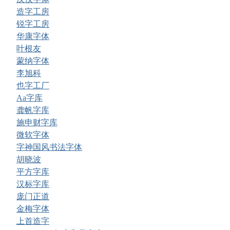
造字工房
锐字工房
华康字体
叶根友
蒙纳字体
李旭科
也字工厂
Aa字库
龚帆字库
施申财字库
微软字体
字神国风书法字体
胡晓波
平方字库
汉标字库
庞门正道
金梅字体
上首造字