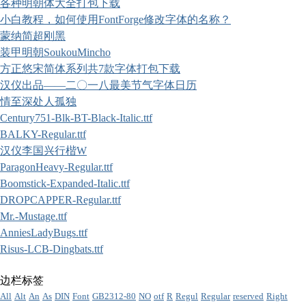
各种明朝体大全打包下载
小白教程，如何使用FontForge修改字体的名称？
蒙纳简超刚黑
装甲明朝SoukouMincho
方正悠宋简体系列共7款字体打包下载
汉仪出品——二〇一八最美节气字体日历
情至深处人孤独
Century751-Blk-BT-Black-Italic.ttf
BALKY-Regular.ttf
汉仪李国兴行楷W
ParagonHeavy-Regular.ttf
Boomstick-Expanded-Italic.ttf
DROPCAPPER-Regular.ttf
Mr.-Mustage.ttf
AnniesLadyBugs.ttf
Risus-LCB-Dingbats.ttf
边栏标签
All
Alt
An
As
DIN
Font
GB2312-80
NO
otf
R
Regul
Regular
reserved
Right