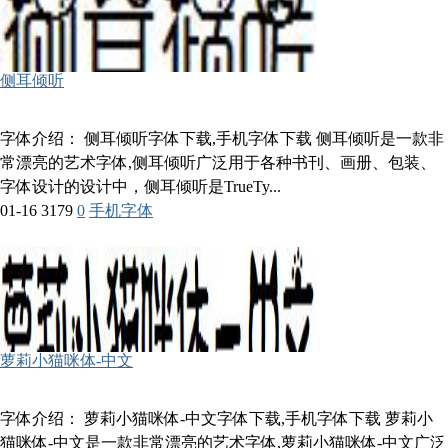
侧耳倾听
字体介绍： 侧耳倾听字体下载,手机字体下载 侧耳倾听是一款非
常漂亮的艺术字体,侧耳倾听广泛用于各种书刊、画册、包装、
字体设计的设计中，侧耳倾听是TrueTy...
01-16
3179
0
手机字体
萝莉小猫咪体-中文
字体介绍： 萝莉小猫咪体-中文字体下载,手机字体下载 萝莉小
猫咪体-中文是一款非常漂亮的艺术字体,萝莉小猫咪体-中文广泛