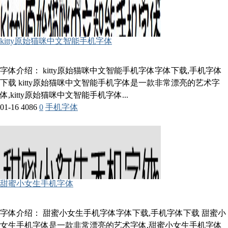
kitty原始猫咪中文智能手机字体
字体介绍： kitty原始猫咪中文智能手机字体字体下载,手机字体
下载 kitty原始猫咪中文智能手机字体是一款非常漂亮的艺术字
体,kitty原始猫咪中文智能手机字体...
01-16
4086
0
手机字体
甜蜜小女生手机字体
字体介绍： 甜蜜小女生手机字体字体下载,手机字体下载 甜蜜小
女生手机字体是一款非常漂亮的艺术字体,甜蜜小女生手机字体