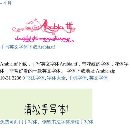
« 4 月
手写英文字体下载Arabia.ttf
Arabia.ttf下载，手写英文字体Arabia.ttf，带花纹的字体，花体字
体，非常好看的一款英文字体。 字体下载地址 Arabia.zip
10-31
3236
0
书法字体
,
字体大全
,
手机字体
,
英文字体
免费可商用手写体、钢笔书法字体清松手写体