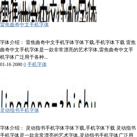
雷焦曲奇中文手机字体
字体介绍： 雷焦曲奇中文手机字体字体下载,手机字体下载 雷焦
曲奇中文手机字体是一款非常漂亮的艺术字体,雷焦曲奇中文手
机字体广泛用于各种...
01-16
2080
0
手机字体
灵动指书手机字体
字体介绍： 灵动指书手机字体字体下载,手机字体下载 灵动指书
手机字体是一款非常漂亮的艺术字体,灵动指书手机字体广泛用