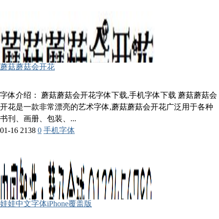
蘑菇蘑菇会开花
字体介绍： 蘑菇蘑菇会开花字体下载,手机字体下载 蘑菇蘑菇会
开花是一款非常漂亮的艺术字体,蘑菇蘑菇会开花广泛用于各种
书刊、画册、包装、...
01-16
2138
0
手机字体
娃娃中文字体iPhone覆盖版