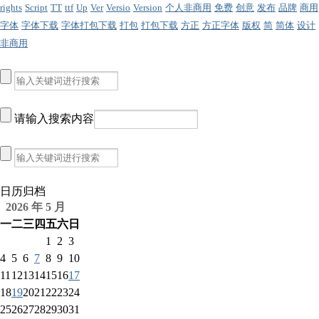
rights
Script
TT
ttf
Up
Ver
Versio
Version
个人非商用
免费
创意
发布
品牌
商用
字体
字体下载
字体打包下载
打包
打包下载
方正
方正字体
版权
简
简体
设计
非商用
请输入搜索内容
日历归档
2026 年 5 月
一
二
三
四
五
六
日
1
2
3
4
5
6
7
8
9
10
11
12
13
14
15
16
17
18
19
20
21
22
23
24
25
26
27
28
29
30
31