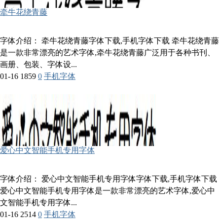
牵牛花绕青藤
字体介绍： 牵牛花绕青藤字体下载,手机字体下载 牵牛花绕青藤
是一款非常漂亮的艺术字体,牵牛花绕青藤广泛用于各种书刊、
画册、包装、字体设...
01-16
1859
0
手机字体
爱心中文智能手机专用字体
字体介绍： 爱心中文智能手机专用字体字体下载,手机字体下载
爱心中文智能手机专用字体是一款非常漂亮的艺术字体,爱心中
文智能手机专用字体...
01-16
2514
0
手机字体