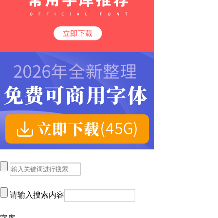
请输入搜索内容