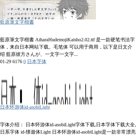
藍原筆文字楷書
藍原筆文字楷書 AiharaHudemojiKaisho2.02.ttf 是一款硬笔书法字
体，来自日本网站下载。毛笔体 可以用于商用，以下是日文介
绍 藍原彼方さんが、一文字一文字...
01-29
6176
0
日本字体
日本怀游体id-asobiLight
字体介绍： 日本怀游体id-asobiLight字体下载,日本字体下载大全,
日系字体 id-懐遊体Light 日本怀游体id-asobiLight是一款非常漂亮