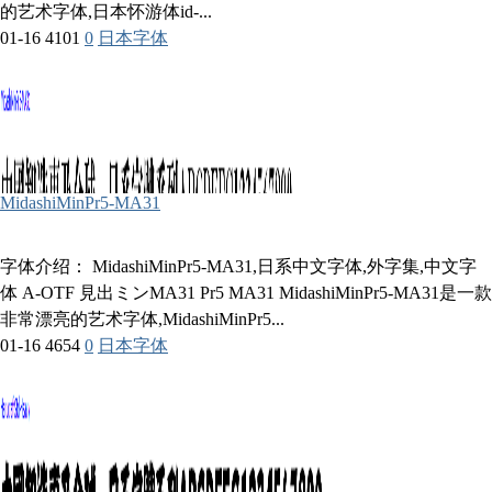
的艺术字体,日本怀游体id-...
01-16
4101
0
日本字体
MidashiMinPr5-MA31
字体介绍： MidashiMinPr5-MA31,日系中文字体,外字集,中文字
体 A-OTF 見出ミンMA31 Pr5 MA31 MidashiMinPr5-MA31是一款
非常漂亮的艺术字体,MidashiMinPr5...
01-16
4654
0
日本字体