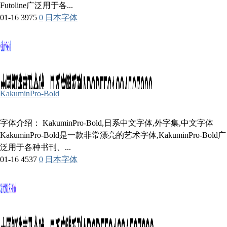
Futoline广泛用于各...
01-16
3975
0
日本字体
KakuminPro-Bold
字体介绍： KakuminPro-Bold,日系中文字体,外字集,中文字体
KakuminPro-Bold是一款非常漂亮的艺术字体,KakuminPro-Bold广
泛用于各种书刊、...
01-16
4537
0
日本字体