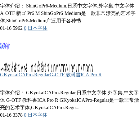
字体介绍： ShinGoPr6-Medium,日系中文字体,外字集,中文字体
A-OTF 新ゴ Pr6 M ShinGoPr6-Medium是一款非常漂亮的艺术字
体,ShinGoPr6-Medium广泛用于各种书...
01-16
5962
0
日本字体
GKyokaICAPro-RegularG-OTF 教科書ICA Pro R
字体介绍： GKyokaICAPro-Regular,日系中文字体,外字集,中文字
体 G-OTF 教科書ICA Pro R GKyokaICAPro-Regular是一款非常漂
亮的艺术字体,GKyokaICAPro-Regu...
01-16
3378
0
日本字体