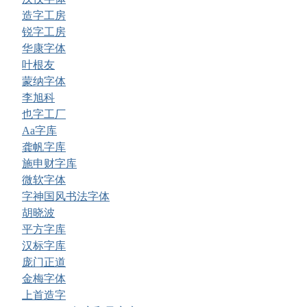
造字工房
锐字工房
华康字体
叶根友
蒙纳字体
李旭科
也字工厂
Aa字库
龚帆字库
施申财字库
微软字体
字神国风书法字体
胡晓波
平方字库
汉标字库
庞门正道
金梅字体
上首造字