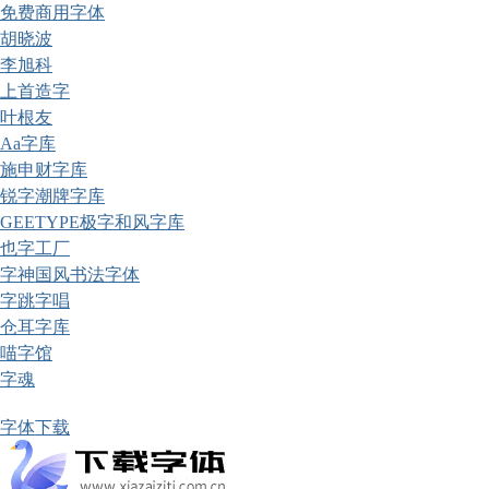
免费商用字体
胡晓波
李旭科
上首造字
叶根友
Aa字库
施申财字库
锐字潮牌字库
GEETYPE极字和风字库
也字工厂
字神国风书法字体
字跳字唱
仓耳字库
喵字馆
字魂
字体下载