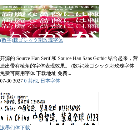
(数字)棘ゴシック刺玫瑰字体
开源的 Source Han Serif 和 Source Han Sans Gothic 结合起来，营
造出带有棱角的字体表现效果。 (数字)棘ゴシック刺玫瑰字体,
免费可商用字体 下载地址 免费...
07-30
3027
0
其他
,
日本字体
泼墨们体下载