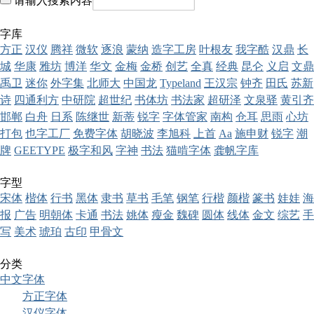
请输入搜索内容
字库
方正
汉仪
腾祥
微软
逐浪
蒙纳
造字工房
叶根友
我字酷
汉鼎
长
城
华康
雅坊
博洋
华文
金梅
金桥
创艺
全真
经典
昆仑
义启
文鼎
禹卫
迷你
外字集
北师大
中国龙
Typeland
王汉宗
钟齐
田氏
苏新
诗
四通利方
中研院
超世纪
书体坊
书法家
超研泽
文泉驿
黄引齐
邯郸
白舟
日系
陈继世
新蒂
锐字
字体管家
南构
仓耳
思雨
心坊
打包
也字工厂
免费字体
胡晓波
李旭科
上首
Aa
施申财
锐字
潮
牌
GEETYPE
极字和风
字神
书法
猫啃字体
龚帆字库
字型
宋体
楷体
行书
黑体
隶书
草书
毛笔
钢笔
行楷
颜楷
篆书
娃娃
海
报
广告
明朝体
卡通
书法
姚体
瘦金
魏碑
圆体
线体
金文
综艺
手
写
美术
琥珀
古印
甲骨文
分类
中文字体
方正字体
汉仪字体