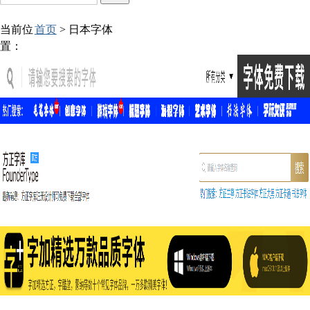
当前位
首页
>
日本字体
置：