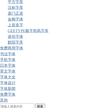
平方字库
汉标字库
庞门正道
金梅字体
上首造字
GEETYPE极字和风字库
迷你字体
默陌字库
免费商用字体
书法字体
手机字体
日本字体
英文字体
字体大全
字体设计
字体新闻
免费字体
其他