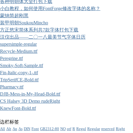
各种明朝体大全打包下载
小白教程，如何使用FontForge修改字体的名称？
蒙纳简超刚黑
装甲明朝SoukouMincho
方正悠宋简体系列共7款字体打包下载
汉仪出品——二〇一八最美节气字体日历
supersimple-regular
Recycle-Medium.ttf
Peregrine.ttf
Smoky-Soft-Sample.ttf
Fin-Italic-copy-1-.ttf
TripSerifCE-Bold.ttf
Pharmacy.ttf
DJB-Mess-in-My-Head-Bold.ttf
CS Halsey 3D Demo rudeRight
KnewFont-Bold.ttf
边栏标签
All
Alt
An
As
DIN
Font
GB2312-80
NO
otf
R
Regul
Regular
reserved
Right