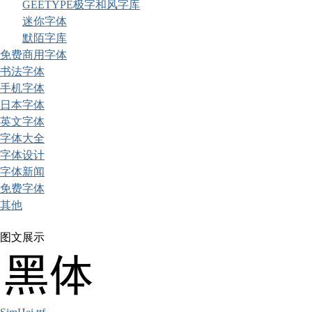
GEETYPE极字和风字库
迷你字体
默陌字库
免费商用字体
书法字体
手机字体
日本字体
英文字体
字体大全
字体设计
字体新闻
免费字体
其他
图文展示