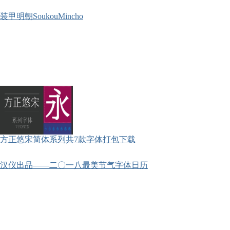
装甲明朝SoukouMincho
方正悠宋简体系列共7款字体打包下载
汉仪出品——二〇一八最美节气字体日历