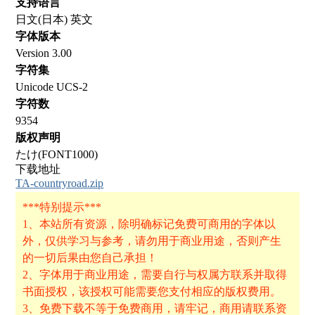
支持语言
日文(日本) 英文
字体版本
Version 3.00
字符集
Unicode UCS-2
字符数
9354
版权声明
たけ(FONT1000)
下载地址
TA-countryroad.zip
***特别提示
***
1、本站所有资源，除明确标记免费可商用的字体以
外，仅供学习与参考，请勿用于商业用途，否则产生
的一切后果由您自己承担！
2、字体用于商业用途，需要自行与权属方联系并取得
书面授权，该授权可能需要您支付相应的版权费用。
3、免费下载不等于免费商用，请牢记，
商用请联系资