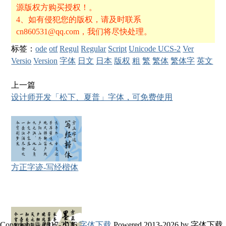
源版权方购买授权！
。
4、如有侵犯您的版权，请及时联系
cn860531@qq.com，我们将尽快处理。
标签：
ode
otf
Regul
Regular
Script
Unicode UCS-2
Ver
Versio
Version
字体
日文
日本
版权
粗
繁
繁体
繁体字
英文
上一篇
设计师开发「松下、夏普」字体，可免费使用
方正字迹-写经楷体
Copyright © 2017-2026
字体下载
Powered 2013-2026 by 字体下载