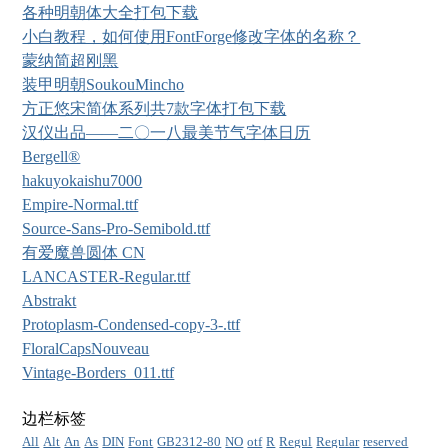
各种明朝体大全打包下载
小白教程，如何使用FontForge修改字体的名称？
蒙纳简超刚黑
装甲明朝SoukouMincho
方正悠宋简体系列共7款字体打包下载
汉仪出品——二〇一八最美节气字体日历
Bergell®
hakuyokaishu7000
Empire-Normal.ttf
Source-Sans-Pro-Semibold.ttf
有爱魔兽圆体 CN
LANCASTER-Regular.ttf
Abstrakt
Protoplasm-Condensed-copy-3-.ttf
FloralCapsNouveau
Vintage-Borders_011.ttf
边栏标签
All
Alt
An
As
DIN
Font
GB2312-80
NO
otf
R
Regul
Regular
reserved