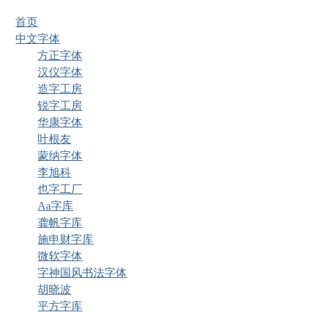
首页
中文字体
方正字体
汉仪字体
造字工房
锐字工房
华康字体
叶根友
蒙纳字体
李旭科
也字工厂
Aa字库
龚帆字库
施申财字库
微软字体
字神国风书法字体
胡晓波
平方字库