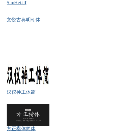
SimHei.ttf
文悦古典明朝体
汉仪神工体简
方正楷体简体