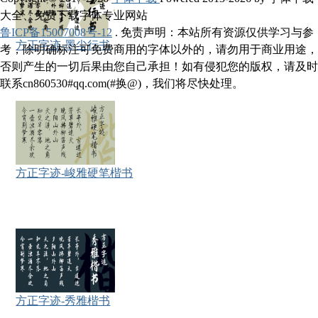
大全、免费下载字体专业网站
鲁ICP备15007008号-12
. 免责声明：本站所有资源仅供学习与参
方正字迹-墨尘行书
考，除明确标注可免费商用的字体以外的，请勿用于商业用途，
否则产生的一切后果由您自己承担！如有侵犯您的版权，请及时
联系cn860530#qq.com(#换@)，我们将尽快处理。
方正字迹-峻雅硬笔楷书
方正字迹-秀雅楷书