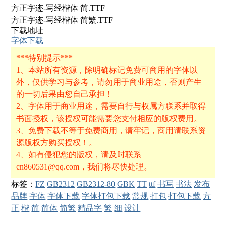
方正字迹-写经楷体 简.TTF
方正字迹-写经楷体 简繁.TTF
下载地址
字体下载
***特别提示
***
1、本站所有资源，除明确标记免费可商用的字体以
外，仅供学习与参考，请勿用于商业用途，否则产生
的一切后果由您自己承担！
2、字体用于商业用途，需要自行与权属方联系并取得
书面授权，该授权可能需要您支付相应的版权费用。
3、免费下载不等于免费商用，请牢记，
商用请联系资
源版权方购买授权！
。
4、如有侵犯您的版权，请及时联系
cn860531@qq.com，我们将尽快处理。
标签：
FZ
GB2312
GB2312-80
GBK
TT
ttf
书写
书法
发布
品牌
字体
字体下载
字体打包下载
常规
打包
打包下载
方
正
楷
简
简体
简繁
精品字
繁
细
设计