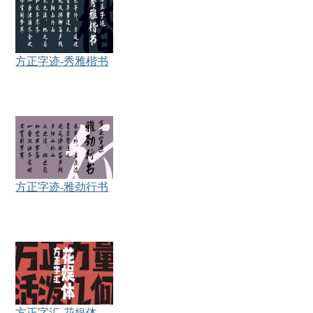
方正字迹-秀雅楷书
方正字迹-雅劲行书
方正字汇-花娱体