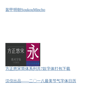
装甲明朝SoukouMincho
方正悠宋简体系列共7款字体打包下载
汉仪出品——二〇一八最美节气字体日历