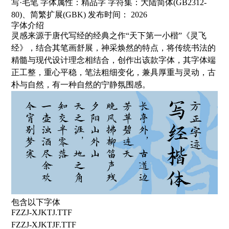
写·毛笔
字体属性：
精品字
字符集：
大陆简体(GB2312-
80)、
简繁扩展(GBK)
发布时间：
2026
字体介绍
灵感来源于唐代写经的经典之作“天下第一小楷”《灵飞
经》，结合其笔画舒展，神采焕然的特点，将传统书法的
精髓与现代设计理念相结合，创作出该款字体，其字体端
正工整，重心平稳，笔法粗细变化，兼具厚重与灵动，古
朴与自然，有一种自然的宁静氛围感。
包含以下字体
FZZJ-XJKTJ.TTF
FZZJ-XJKTJF.TTF