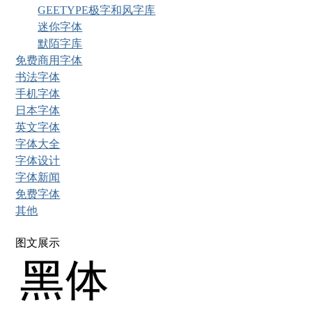
GEETYPE极字和风字库
迷你字体
默陌字库
免费商用字体
书法字体
手机字体
日本字体
英文字体
字体大全
字体设计
字体新闻
免费字体
其他
图文展示