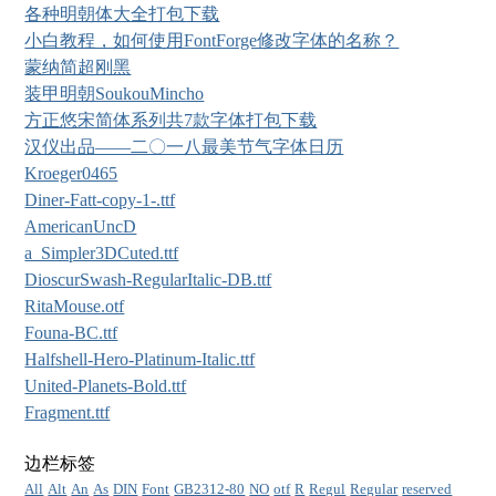
各种明朝体大全打包下载
小白教程，如何使用FontForge修改字体的名称？
蒙纳简超刚黑
装甲明朝SoukouMincho
方正悠宋简体系列共7款字体打包下载
汉仪出品——二〇一八最美节气字体日历
Kroeger0465
Diner-Fatt-copy-1-.ttf
AmericanUncD
a_Simpler3DCuted.ttf
DioscurSwash-RegularItalic-DB.ttf
RitaMouse.otf
Founa-BC.ttf
Halfshell-Hero-Platinum-Italic.ttf
United-Planets-Bold.ttf
Fragment.ttf
边栏标签
All
Alt
An
As
DIN
Font
GB2312-80
NO
otf
R
Regul
Regular
reserved