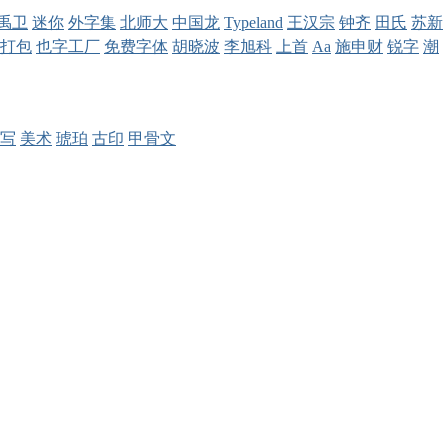
禹卫
迷你
外字集
北师大
中国龙
Typeland
王汉宗
钟齐
田氏
苏新
打包
也字工厂
免费字体
胡晓波
李旭科
上首
Aa
施申财
锐字
潮
写
美术
琥珀
古印
甲骨文