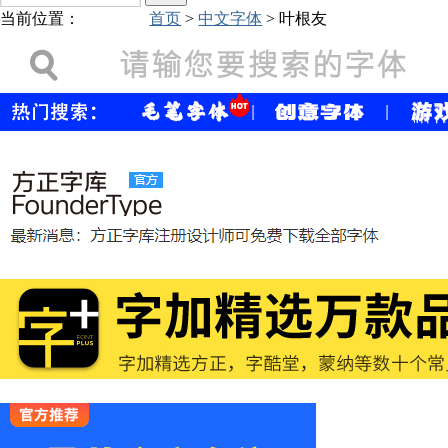
当前位置：
首页
>
中文字体
>
叶根友