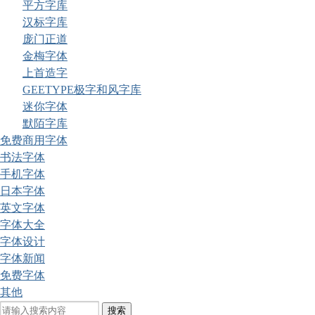
平方字库
汉标字库
庞门正道
金梅字体
上首造字
GEETYPE极字和风字库
迷你字体
默陌字库
免费商用字体
书法字体
手机字体
日本字体
英文字体
字体大全
字体设计
字体新闻
免费字体
其他