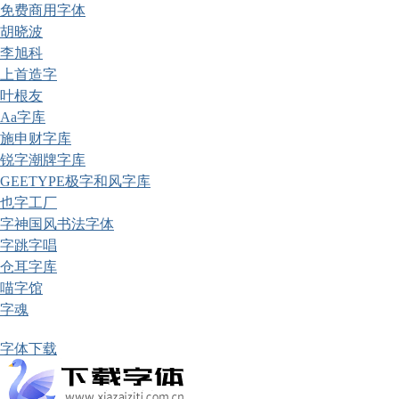
免费商用字体
胡晓波
李旭科
上首造字
叶根友
Aa字库
施申财字库
锐字潮牌字库
GEETYPE极字和风字库
也字工厂
字神国风书法字体
字跳字唱
仓耳字库
喵字馆
字魂
字体下载