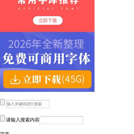
请输入搜索内容