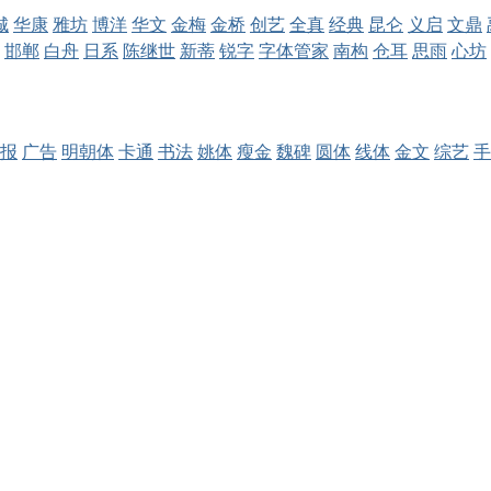
城
华康
雅坊
博洋
华文
金梅
金桥
创艺
全真
经典
昆仑
义启
文鼎
邯郸
白舟
日系
陈继世
新蒂
锐字
字体管家
南构
仓耳
思雨
心坊
报
广告
明朝体
卡通
书法
姚体
瘦金
魏碑
圆体
线体
金文
综艺
手