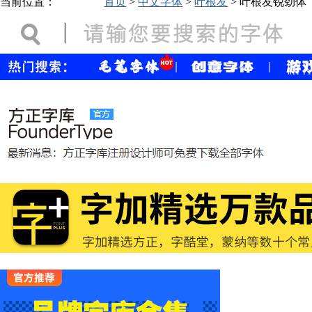
当前位置：
首页
>
中文字体
>
叶根友
>
叶根友锐劲体