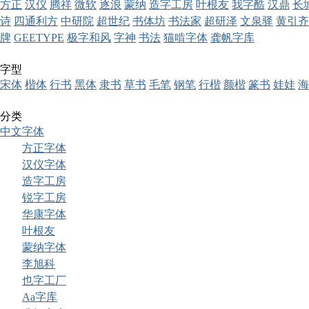
方正
汉仪
腾祥
微软
逐浪
蒙纳
造字工房
叶根友
我字酷
汉鼎
长
诗
四通利方
中研院
超世纪
书体坊
书法家
超研泽
文泉驿
黄引齐
牌
GEETYPE
极字和风
字神
书法
猫啃字体
龚帆字库
字型
宋体
楷体
行书
黑体
隶书
草书
毛笔
钢笔
行楷
颜楷
篆书
娃娃
海
分类
中文字体
方正字体
汉仪字体
造字工房
锐字工房
华康字体
叶根友
蒙纳字体
李旭科
也字工厂
Aa字库