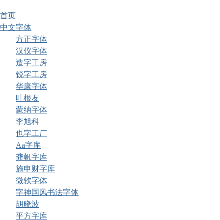
首页
中文字体
方正字体
汉仪字体
造字工房
锐字工房
华康字体
叶根友
蒙纳字体
李旭科
也字工厂
Aa字库
龚帆字库
施申财字库
微软字体
字神国风书法字体
胡晓波
平方字库