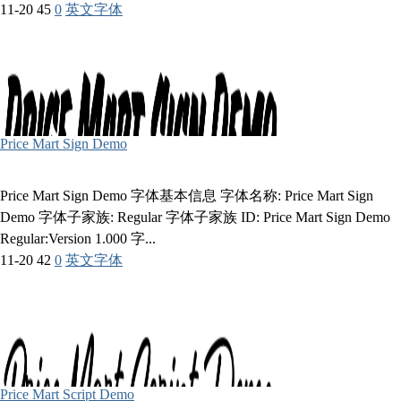
11-20
45
0
英文字体
Price Mart Sign Demo
Price Mart Sign Demo 字体基本信息 字体名称: Price Mart Sign
Demo 字体子家族: Regular 字体子家族 ID: Price Mart Sign Demo
Regular:Version 1.000 字...
11-20
42
0
英文字体
Price Mart Script Demo