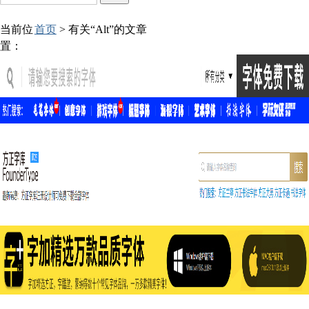
当前位
首页
>
有关“Alt”的文章
置：