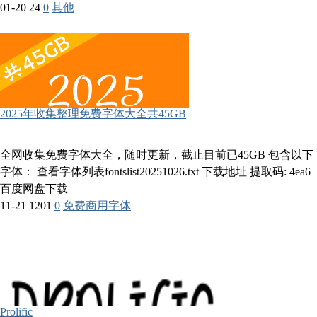
01-20
24
0
其他
2025年收集整理免费字体大全共45GB
全网收集免费字体大全，随时更新，截止目前已45GB 包含以下
字体： 查看字体列表fontslist20251026.txt 下载地址 提取码: 4ea6
百度网盘下载
11-21
1201
0
免费商用字体
Prolific