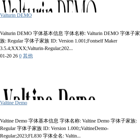
Valturin DEMO
Valturin DEMO 字体基本信息 字体名称: Valturin DEMO 字体子家
族: Regular 字体子家族 ID: Version 1.001;Fontself Maker
3.5.4;XXXX;Valturin-Regular;202...
01-20
26
0
其他
Valtine Demo
Valtine Demo 字体基本信息 字体名称: Valtine Demo 字体子家族:
Regular 字体子家族 ID: Version 1.000;;ValtineDemo-
Regular;2023;FL830 字体全名: Valtin...