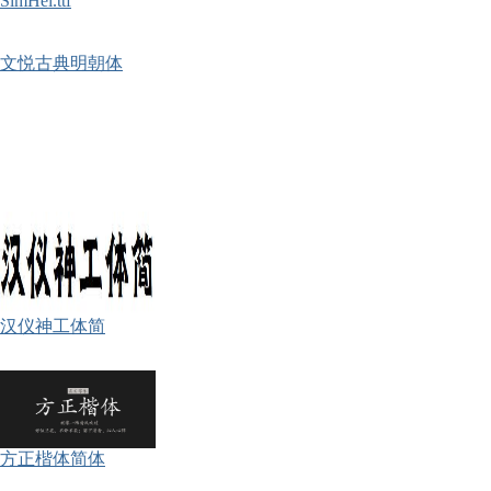
SimHei.ttf
文悦古典明朝体
汉仪神工体简
方正楷体简体