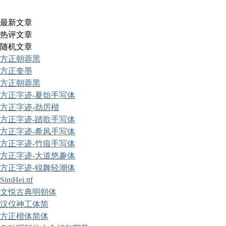
最新文章
热评文章
随机文章
方正朝蓉黑
方正奎墨
方正朝蓉黑
方正字迹-夏饴手写体
方正字迹-劲厉楷
方正字迹-踏歌手写体
方正字迹-希风手写体
方正字迹-竹痕手写体
方正字迹-大道悠趣体
方正字迹-锐舞轻潮体
SimHei.ttf
文悦古典明朝体
汉仪神工体简
方正楷体简体