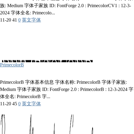
族: Medium 字体子家族 ID: FontForge 2.0 : PrimecolorCV1 : 12-3-
2024 字体全名: Primecolo...
11-20
41
0
英文字体
PrimecolorB
PrimecolorB 字体基本信息 字体名称: PrimecolorB 字体子家族:
Medium 字体子家族 ID: FontForge 2.0 : PrimecolorB : 12-3-2024 字
体全名: PrimecolorB 字...
11-20
45
0
英文字体