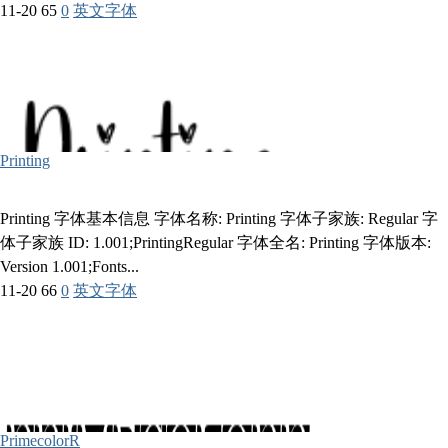
11-20
65
0
英文字体
Printing
Printing 字体基本信息 字体名称: Printing 字体子家族: Regular 字
体子家族 ID: 1.001;PrintingRegular 字体全名: Printing 字体版本:
Version 1.001;Fonts...
11-20
66
0
英文字体
PrimecolorR