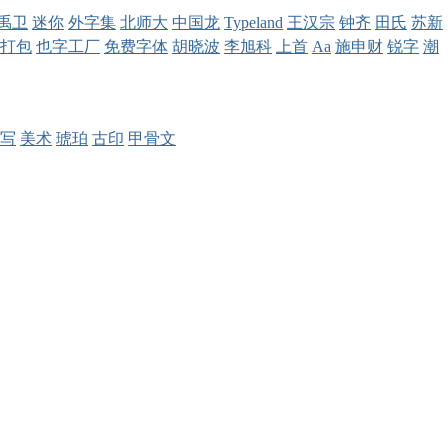
禹卫
迷你
外字集
北师大
中国龙
Typeland
王汉宗
钟齐
田氏
苏新
打包
也字工厂
免费字体
胡晓波
李旭科
上首
Aa
施申财
锐字
潮
写
美术
琥珀
古印
甲骨文