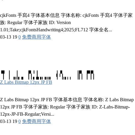
cjkFonts 手寫4 字体基本信息 字体名称: cjkFonts 手寫4 字体子家
族: Regular 字体子家族 ID: Version
1.01;Take;cjkFontsHandwriting4;2025;FL712 字体全名...
03-13
19
0
免费商用字体
Z Labs Bitmap 12px JP FB
Z Labs Bitmap 12px JP FB 字体基本信息 字体名称: Z Labs Bitmap
12px JP FB 字体子家族: Regular 字体子家族 ID: Z-Labs-Bitmap-
12px-JP-FB-Regular;Versi...
03-13
19
0
免费商用字体