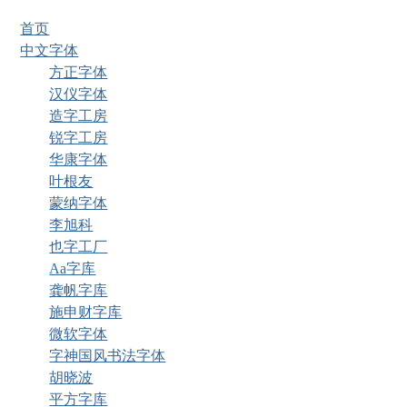
首页
中文字体
方正字体
汉仪字体
造字工房
锐字工房
华康字体
叶根友
蒙纳字体
李旭科
也字工厂
Aa字库
龚帆字库
施申财字库
微软字体
字神国风书法字体
胡晓波
平方字库