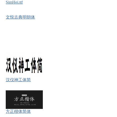
SimHei.ttf
文悦古典明朝体
汉仪神工体简
方正楷体简体