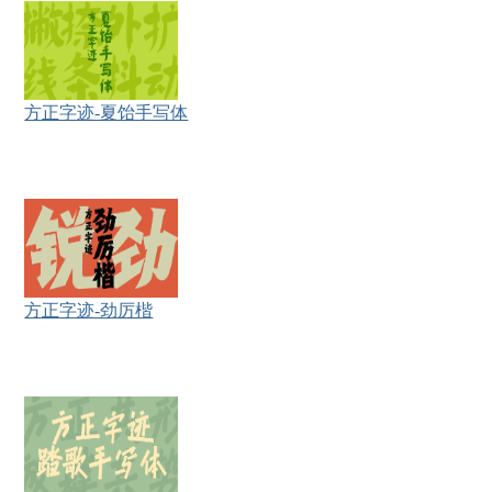
方正字迹-夏饴手写体
方正字迹-劲厉楷