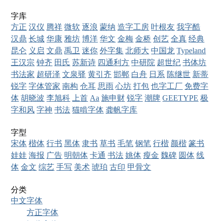
字库
方正
汉仪
腾祥
微软
逐浪
蒙纳
造字工房
叶根友
我字酷
汉鼎
长城
华康
雅坊
博洋
华文
金梅
金桥
创艺
全真
经典
昆仑
义启
文鼎
禹卫
迷你
外字集
北师大
中国龙
Typeland
王汉宗
钟齐
田氏
苏新诗
四通利方
中研院
超世纪
书体坊
书法家
超研泽
文泉驿
黄引齐
邯郸
白舟
日系
陈继世
新蒂
锐字
字体管家
南构
仓耳
思雨
心坊
打包
也字工厂
免费字
体
胡晓波
李旭科
上首
Aa
施申财
锐字
潮牌
GEETYPE
极
字和风
字神
书法
猫啃字体
龚帆字库
字型
宋体
楷体
行书
黑体
隶书
草书
毛笔
钢笔
行楷
颜楷
篆书
娃娃
海报
广告
明朝体
卡通
书法
姚体
瘦金
魏碑
圆体
线
体
金文
综艺
手写
美术
琥珀
古印
甲骨文
分类
中文字体
方正字体