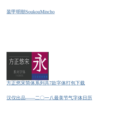
装甲明朝SoukouMincho
方正悠宋简体系列共7款字体打包下载
汉仪出品——二〇一八最美节气字体日历