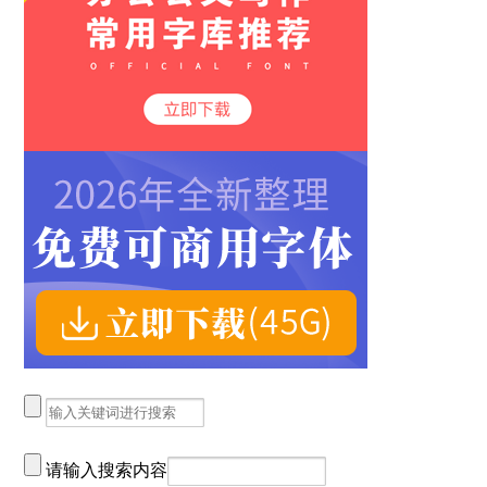
请输入搜索内容