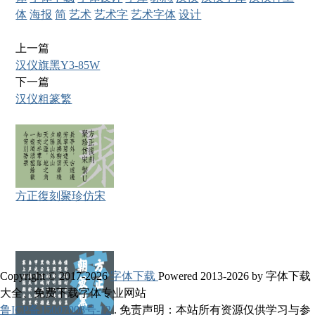
体
海报
简
艺术
艺术字
艺术字体
设计
上一篇
汉仪旗黑Y3-85W
下一篇
汉仪粗篆繁
方正復刻聚珍仿宋
Copyright © 2017-2026
字体下载
Powered 2013-2026 by 字体下载
大全、免费下载字体专业网站
鲁ICP备15007008号-12
. 免责声明：本站所有资源仅供学习与参