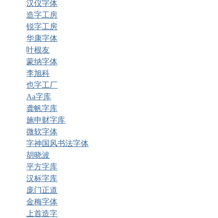
汉仪字体
造字工房
锐字工房
华康字体
叶根友
蒙纳字体
李旭科
也字工厂
Aa字库
龚帆字库
施申财字库
微软字体
字神国风书法字体
胡晓波
平方字库
汉标字库
庞门正道
金梅字体
上首造字