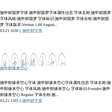
施申财圆梦字体 施申财圆梦字体属性信息 字体名称:施申财圆梦
字体风格:施申财圆梦 字体标识:施申财圆梦 字体全称:施申财圆
梦 字体版本:Version 1.00 August...
03-21
1630
0
施申财字库
施申财缘来空心
施申财缘来空心字体 施申财缘来空心字体属性信息 字体名称:施
申财缘来空心 字体风格:施申财缘来空心 字体标识:Founder:施申
财缘来空心 Regular 字体全称:施...
03-21
1165
0
施申财字库