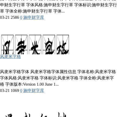
申财生字行草 字体风格:施申财生字行草 字体标识:施申财生字行
草 字体全称:施申财生字行草 字体...
03-21
2586
0
施申财字库
风隶米字格
风隶米字格字体 风隶米字格字体属性信息 字体名称:风隶米字格
字体风格:风隶米字格 字体标识:风隶米字格 字体全称:风隶米字
格 字体版本:Version 1.00 June 1...
03-21
1069
0
施申财字库