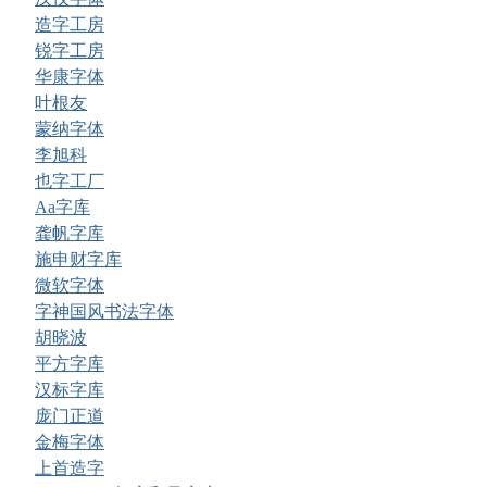
造字工房
锐字工房
华康字体
叶根友
蒙纳字体
李旭科
也字工厂
Aa字库
龚帆字库
施申财字库
微软字体
字神国风书法字体
胡晓波
平方字库
汉标字库
庞门正道
金梅字体
上首造字