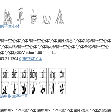
躺平空心体
躺平空心体字体 躺平空心体字体属性信息 字体名称:躺平空心体
字体风格:躺平空心体 字体标识:躺平空心体 字体全称:躺平空心
体 字体版本:Version 1.00 June 1...
03-21
1304
0
施申财字库
施申财生字行草
施申财生字行草字体 施申财生字行草字体属性信息 字体名称:施