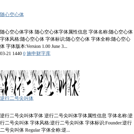
随心空心体
随心空心体字体 随心空心体字体属性信息 字体名称:随心空心体
字体风格:随心空心体 字体标识:随心空心体 字体全称:随心空心
体 字体版本:Version 1.00 June 3...
03-21
1440
0
施申财字库
逆行二号尖叫体
逆行二号尖叫体字体 逆行二号尖叫体字体属性信息 字体名称:逆
行二号尖叫体 字体风格:逆行二号尖叫体 字体标识:Founder:逆行
二号尖叫体 Regular 字体全称:逆...