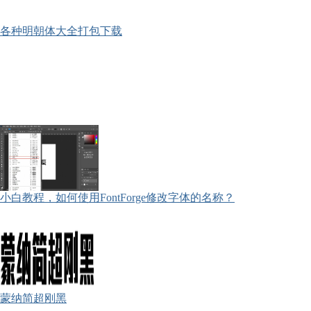
各种明朝体大全打包下载
小白教程，如何使用FontForge修改字体的名称？
蒙纳简超刚黑