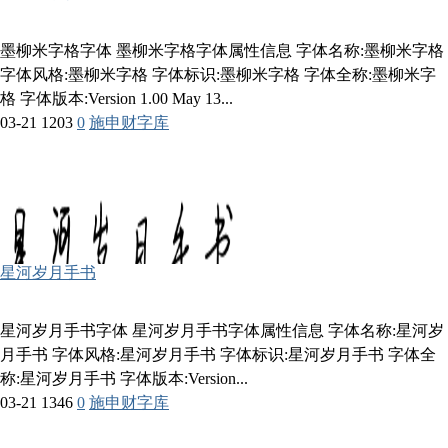
墨柳米字格字体 墨柳米字格字体属性信息 字体名称:墨柳米字格
字体风格:墨柳米字格 字体标识:墨柳米字格 字体全称:墨柳米字
格 字体版本:Version 1.00 May 13...
03-21
1203
0
施申财字库
星河岁月手书
星河岁月手书字体 星河岁月手书字体属性信息 字体名称:星河岁
月手书 字体风格:星河岁月手书 字体标识:星河岁月手书 字体全
称:星河岁月手书 字体版本:Version...
03-21
1346
0
施申财字库