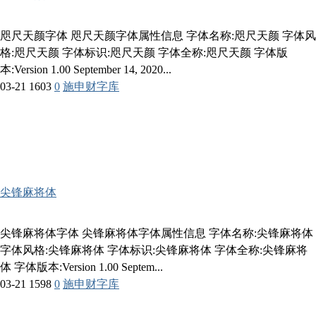
咫尺天颜字体 咫尺天颜字体属性信息 字体名称:咫尺天颜 字体风
格:咫尺天颜 字体标识:咫尺天颜 字体全称:咫尺天颜 字体版
本:Version 1.00 September 14, 2020...
03-21
1603
0
施申财字库
尖锋麻将体
尖锋麻将体字体 尖锋麻将体字体属性信息 字体名称:尖锋麻将体
字体风格:尖锋麻将体 字体标识:尖锋麻将体 字体全称:尖锋麻将
体 字体版本:Version 1.00 Septem...
03-21
1598
0
施申财字库