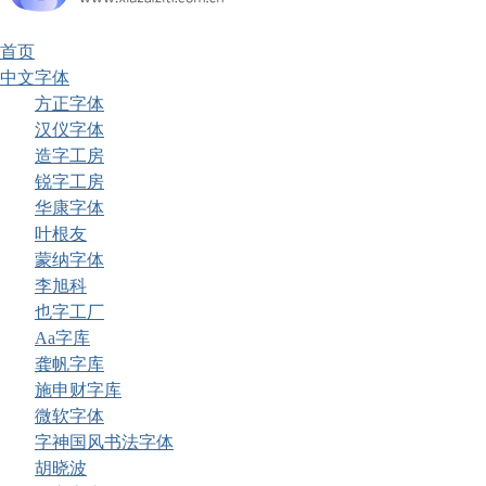
首页
中文字体
方正字体
汉仪字体
造字工房
锐字工房
华康字体
叶根友
蒙纳字体
李旭科
也字工厂
Aa字库
龚帆字库
施申财字库
微软字体
字神国风书法字体
胡晓波