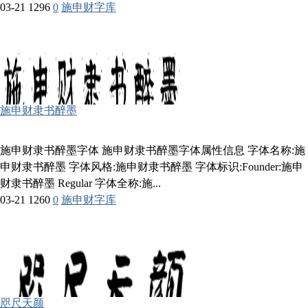
03-21
1296
0
施申财字库
施申财隶书醉墨
施申财隶书醉墨字体 施申财隶书醉墨字体属性信息 字体名称:施
申财隶书醉墨 字体风格:施申财隶书醉墨 字体标识:Founder:施申
财隶书醉墨 Regular 字体全称:施...
03-21
1260
0
施申财字库
咫尺天颜