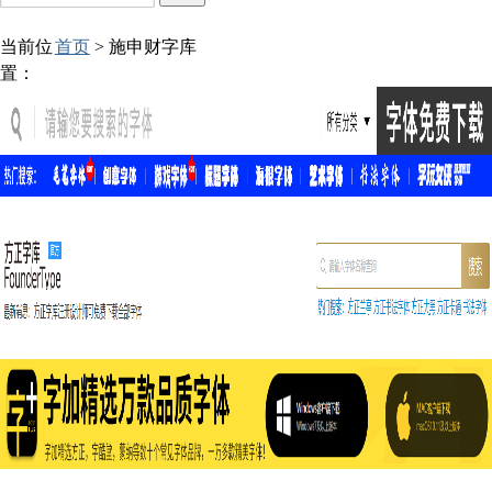
当前位
首页
>
施申财字库
置：