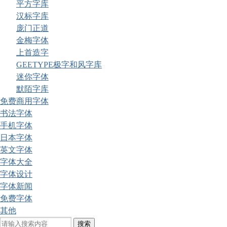
平方字库
汉标字库
庞门正道
金梅字体
上首造字
GEETYPE极字和风字库
迷你字体
默陌字库
免费商用字体
书法字体
手机字体
日本字体
英文字体
字体大全
字体设计
字体新闻
免费字体
其他