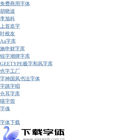
免费商用字体
胡晓波
李旭科
上首造字
叶根友
Aa字库
施申财字库
锐字潮牌字库
GEETYPE极字和风字库
也字工厂
字神国风书法字体
字跳字唱
仓耳字库
喵字馆
字魂
字体下载