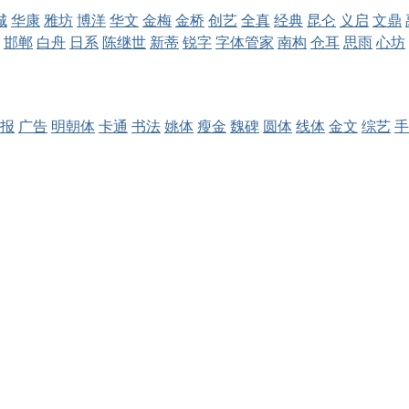
城
华康
雅坊
博洋
华文
金梅
金桥
创艺
全真
经典
昆仑
义启
文鼎
邯郸
白舟
日系
陈继世
新蒂
锐字
字体管家
南构
仓耳
思雨
心坊
报
广告
明朝体
卡通
书法
姚体
瘦金
魏碑
圆体
线体
金文
综艺
手