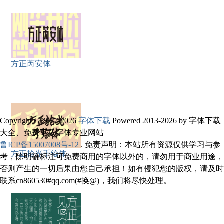
方正芮安体
Copyright © 2017-2026
字体下载
Powered 2013-2026 by 字体下载
大全、免费下载字体专业网站
鲁ICP备15007008号-12
. 免责声明：本站所有资源仅供学习与参
方正拾光手绘体
考，除明确标注可免费商用的字体以外的，请勿用于商业用途，
否则产生的一切后果由您自己承担！如有侵犯您的版权，请及时
联系cn860530#qq.com(#换@)，我们将尽快处理。