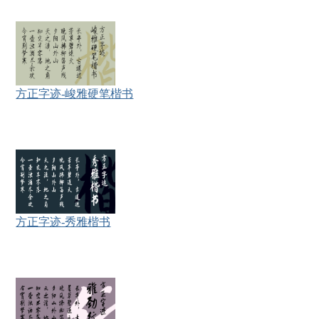
方正字迹-峻雅硬笔楷书
方正字迹-秀雅楷书