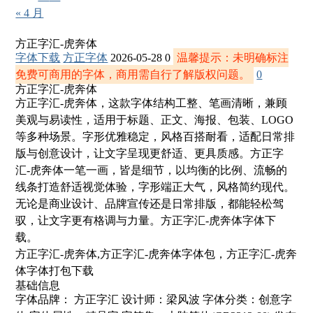
« 4 月
方正字汇-虎奔体
字体下载
方正字体
2026-05-28
0
温馨提示：未明确标注
免费可商用的字体，商用需自行了解版权问题。
0
方正字汇-虎奔体
方正字汇-虎奔体，这款字体结构工整、笔画清晰，兼顾
美观与易读性，适用于标题、正文、海报、包装、LOGO
等多种场景。字形优雅稳定，风格百搭耐看，适配日常排
版与创意设计，让文字呈现更舒适、更具质感。方正字
汇-虎奔体一笔一画，皆是细节，以均衡的比例、流畅的
线条打造舒适视觉体验，字形端正大气，风格简约现代。
无论是商业设计、品牌宣传还是日常排版，都能轻松驾
驭，让文字更有格调与力量。方正字汇-虎奔体字体下
载。
方正字汇-虎奔体,方正字汇-虎奔体字体包，方正字汇-虎奔
体字体打包下载
基础信息
字体品牌：
方正字汇
设计师：
梁风波
字体分类：
创意字