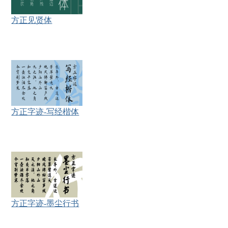
方正见贤体
方正字迹-写经楷体
方正字迹-墨尘行书