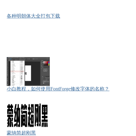
各种明朝体大全打包下载
小白教程，如何使用FontForge修改字体的名称？
蒙纳简超刚黑