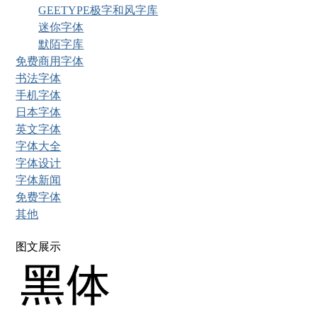
GEETYPE极字和风字库
迷你字体
默陌字库
免费商用字体
书法字体
手机字体
日本字体
英文字体
字体大全
字体设计
字体新闻
免费字体
其他
图文展示