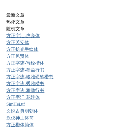
最新文章
热评文章
随机文章
方正字汇-虎奔体
方正芮安体
方正拾光手绘体
方正见贤体
方正字迹-写经楷体
方正字迹-墨尘行书
方正字迹-峻雅硬笔楷书
方正字迹-秀雅楷书
方正字迹-雅劲行书
方正字汇-花娱体
SimHei.ttf
文悦古典明朝体
汉仪神工体简
方正楷体简体