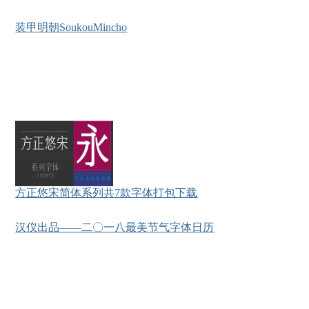
装甲明朝SoukouMincho
方正悠宋简体系列共7款字体打包下载
汉仪出品——二〇一八最美节气字体日历