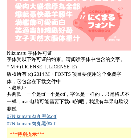
Nikumaru 字体许可证
字体受以下许可证的约束。请阅读字体中包含的文字。
* M + (LICENSE_J, LICENSE_E)
版权所有 (c) 2014 M + FONTS 项目要使用这个免费字
体，它包含在下载文件中
下载地址
共两款，一个是ttf一个是otf，字体是一样的，只是格式不
一样，mac电脑可能需要下载oft的吧，我没有苹果电脑没
测试
07Nikumaru肉丸黑体otf
07Nikumaru肉丸黑体ttf
***特别提示
***