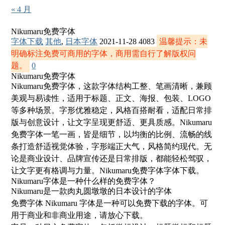
« 4 月
Nikumaru免费字体
字体下载
其他
,
日本字体
2021-11-28
4083
温馨提示：未
明确标注免费可商用的字体，商用需自行了解版权问
题。
0
Nikumaru免费字体
Nikumaru免费字体，这款字体结构工整、笔画清晰，兼顾
美观与易读性，适用于标题、正文、海报、包装、LOGO
等多种场景。字形优雅稳定，风格百搭耐看，适配日常排
版与创意设计，让文字呈现更舒适、更具质感。Nikumaru
免费字体一笔一画，皆是细节，以均衡的比例、流畅的线
条打造舒适视觉体验，字形端正大气，风格简约现代。无
论是商业设计、品牌宣传还是日常排版，都能轻松驾驭，
让文字更有格调与力量。Nikumaru免费字体字体下载。
Nikumaru字体是一种什么样的免费字体？
Nikumaru是一款肉丸圆墩墩的日本设计的字体
免费字体 Nikumaru 字体是一种可以免费下载的字体。可
用于商业和非商业用途，请放心下载。