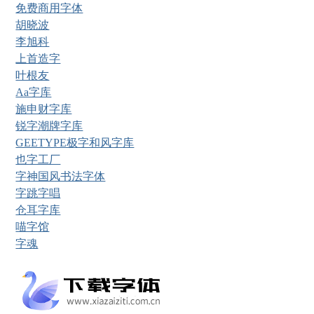
免费商用字体
胡晓波
李旭科
上首造字
叶根友
Aa字库
施申财字库
锐字潮牌字库
GEETYPE极字和风字库
也字工厂
字神国风书法字体
字跳字唱
仓耳字库
喵字馆
字魂