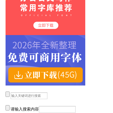
请输入搜索内容