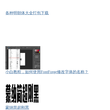
各种明朝体大全打包下载
小白教程，如何使用FontForge修改字体的名称？
蒙纳简超刚黑