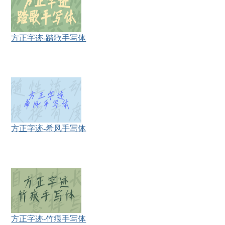
方正字迹-踏歌手写体
方正字迹-希风手写体
方正字迹-竹痕手写体