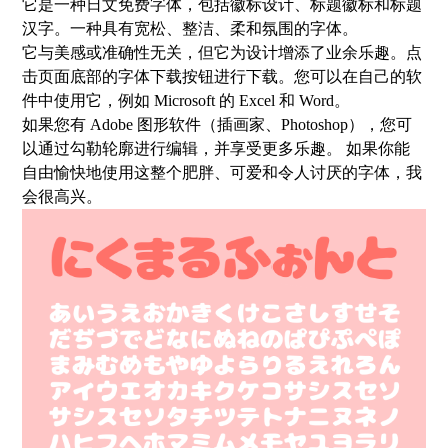
它是一种日文免费字体，包括徽标设计、标题徽标和标题
汉字。一种具有宽松、整洁、柔和氛围的字体。
它与美感或准确性无关，但它为设计增添了业余乐趣。点
击页面底部的字体下载按钮进行下载。您可以在自己的软
件中使用它，例如 Microsoft 的 Excel 和 Word。
如果您有 Adob​​e 图形软件（插画家、Photoshop），您可
以通过勾勒轮廓进行编辑，并享受更多乐趣。 如果你能
自由愉快地使用这整个肥胖、可爱和令人讨厌的字体，我
会很高兴。