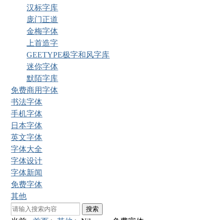
汉标字库
庞门正道
金梅字体
上首造字
GEETYPE极字和风字库
迷你字体
默陌字库
免费商用字体
书法字体
手机字体
日本字体
英文字体
字体大全
字体设计
字体新闻
免费字体
其他