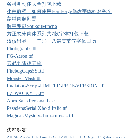
各种明朝体大全打包下载
小白教程，如何使用FontForge修改字体的名称？
蒙纳简超刚黑
装甲明朝SoukouMincho
方正悠宋简体系列共7款字体打包下载
汉仪出品——二〇一八最美节气字体日历
Photographs.ttf
FG-Aaron.ttf
云鹤九霄德云笑
FirebugCapsSSi.ttf
Monster-Mash.ttf
Invitation-Script-LIMITED-FREE-VERSION.ttf
FZ-WACKY-13.ttf
Apro Sans Personal Use
PasadenaSerial-Xbold-Italic.ttf
Magical-Mystery-Tour-copy-1-.ttf
边栏标签
All
Alt
An
As
DIN
Font
GB2312-80
NO
otf
R
Regul
Regular
reserved