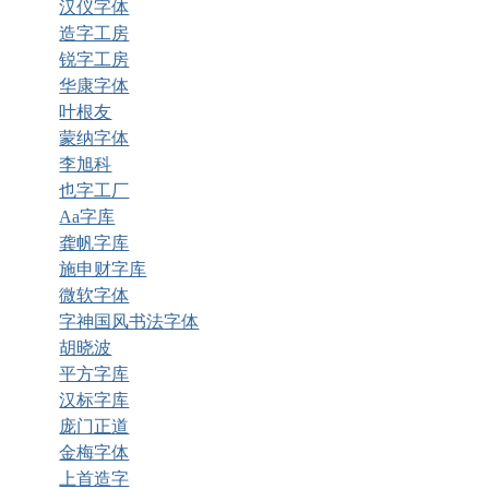
汉仪字体
造字工房
锐字工房
华康字体
叶根友
蒙纳字体
李旭科
也字工厂
Aa字库
龚帆字库
施申财字库
微软字体
字神国风书法字体
胡晓波
平方字库
汉标字库
庞门正道
金梅字体
上首造字