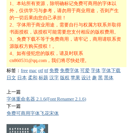
1、本站所有资源，除明确标记免费可商用的字体以
外，仅供学习与参考，请勿用于商业用途，否则产生
的一切后果由您自己承担！
2、字体用于商业用途，需要自行与权属方联系并取得
书面授权，该授权可能需要您支付相应的版权费用。
3、免费下载不等于免费商用，请牢记，
商用请联系资
源版权方购买授权！
。
4、如有侵犯您的版权，请及时联系
cn860531@qq.com，我们将尽快处理。
标签：
free
mac
otf
ttf
免费
免费字体
可爱
字体
字体下载
日文
日本
柔和
标题
汉字
版权
苹果
设计
趣
黑
黑体
上一篇
字体重命名器 2.1.6(Font Renamer 2.1.6)
下一篇
免费可商用字体飞花宋体