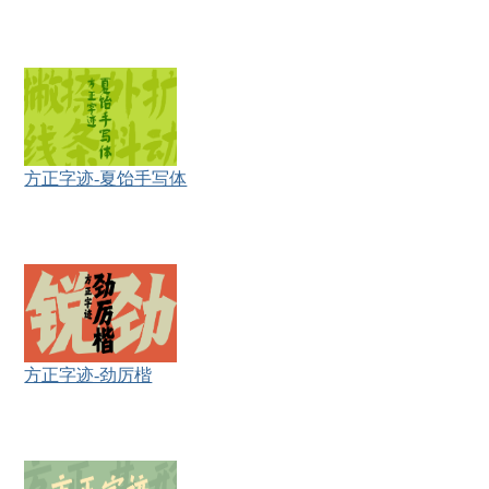
方正字迹-夏饴手写体
方正字迹-劲厉楷