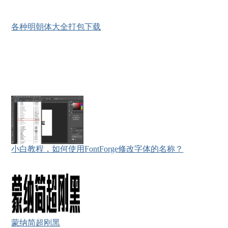
各种明朝体大全打包下载
小白教程，如何使用FontForge修改字体的名称？
蒙纳简超刚黑