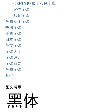
GEETYPE极字和风字库
迷你字体
默陌字库
免费商用字体
书法字体
手机字体
日本字体
英文字体
字体大全
字体设计
字体新闻
免费字体
其他
图文展示