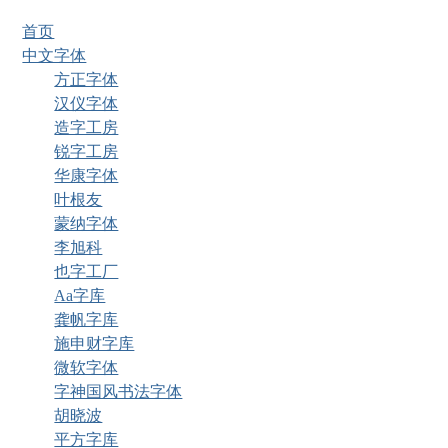
首页
中文字体
方正字体
汉仪字体
造字工房
锐字工房
华康字体
叶根友
蒙纳字体
李旭科
也字工厂
Aa字库
龚帆字库
施申财字库
微软字体
字神国风书法字体
胡晓波
平方字库