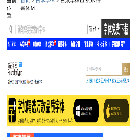
当前
首页
>
日本字体
>
日系字体EPSON行
位
書体Ｍ
置：