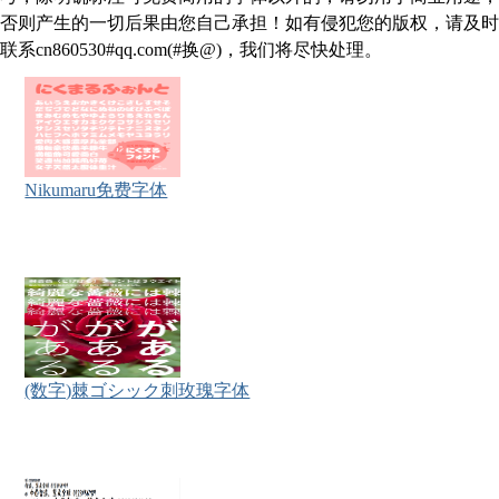
否则产生的一切后果由您自己承担！如有侵犯您的版权，请及时
联系cn860530#qq.com(#换@)，我们将尽快处理。
Nikumaru免费字体
(数字)棘ゴシック刺玫瑰字体