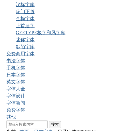
汉标字库
庞门正道
金梅字体
上首造字
GEETYPE极字和风字库
迷你字体
默陌字库
免费商用字体
书法字体
手机字体
日本字体
英文字体
字体大全
字体设计
字体新闻
免费字体
其他