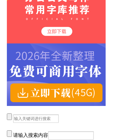
请输入搜索内容