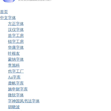
首页
中文字体
方正字体
汉仪字体
造字工房
锐字工房
华康字体
叶根友
蒙纳字体
李旭科
也字工厂
Aa字库
龚帆字库
施申财字库
微软字体
字神国风书法字体
胡晓波