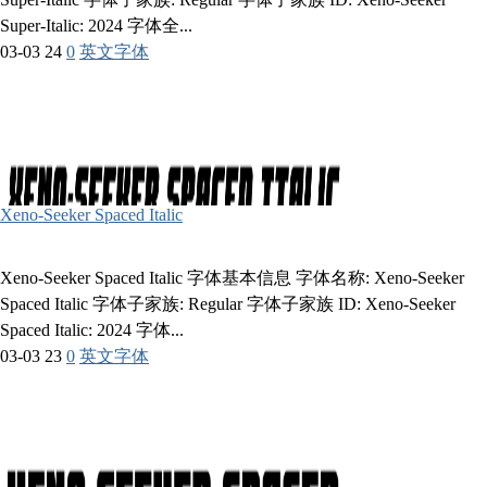
Super-Italic: 2024 字体全...
03-03
24
0
英文字体
Xeno-Seeker Spaced Italic
Xeno-Seeker Spaced Italic 字体基本信息 字体名称: Xeno-Seeker
Spaced Italic 字体子家族: Regular 字体子家族 ID: Xeno-Seeker
Spaced Italic: 2024 字体...
03-03
23
0
英文字体