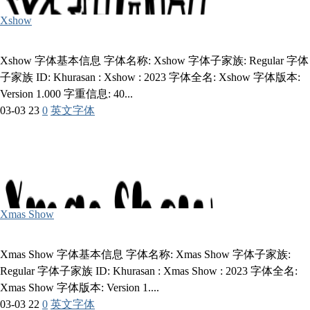
Xshow
Xshow 字体基本信息 字体名称: Xshow 字体子家族: Regular 字体
子家族 ID: Khurasan : Xshow : 2023 字体全名: Xshow 字体版本:
Version 1.000 字重信息: 40...
03-03
23
0
英文字体
Xmas Show
Xmas Show 字体基本信息 字体名称: Xmas Show 字体子家族:
Regular 字体子家族 ID: Khurasan : Xmas Show : 2023 字体全名:
Xmas Show 字体版本: Version 1....
03-03
22
0
英文字体