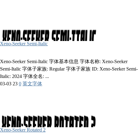
Xeno-Seeker Semi-Italic
Xeno-Seeker Semi-Italic 字体基本信息 字体名称: Xeno-Seeker
Semi-Italic 字体子家族: Regular 字体子家族 ID: Xeno-Seeker Semi-
Italic: 2024 字体全名: ...
03-03
23
0
英文字体
Xeno-Seeker Rotated 2