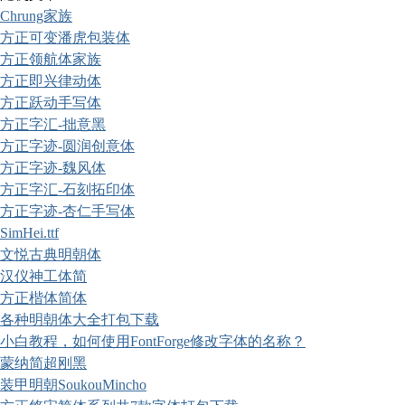
Chrung家族
方正可变潘虎包装体
方正领航体家族
方正即兴律动体
方正跃动手写体
方正字汇-拙意黑
方正字迹-圆润创意体
方正字迹-魏风体
方正字汇-石刻拓印体
方正字迹-杏仁手写体
SimHei.ttf
文悦古典明朝体
汉仪神工体简
方正楷体简体
各种明朝体大全打包下载
小白教程，如何使用FontForge修改字体的名称？
蒙纳简超刚黑
装甲明朝SoukouMincho