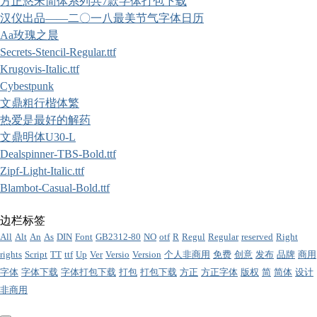
方正悠宋简体系列共7款字体打包下载
汉仪出品——二〇一八最美节气字体日历
Aa玫瑰之晨
Secrets-Stencil-Regular.ttf
Krugovis-Italic.ttf
Cybestpunk
文鼎粗行楷体繁
热爱是最好的解药
文鼎明体U30-L
Dealspinner-TBS-Bold.ttf
Zipf-Light-Italic.ttf
Blambot-Casual-Bold.ttf
边栏标签
All
Alt
An
As
DIN
Font
GB2312-80
NO
otf
R
Regul
Regular
reserved
Right
rights
Script
TT
ttf
Up
Ver
Versio
Version
个人非商用
免费
创意
发布
品牌
商用
字体
字体下载
字体打包下载
打包
打包下载
方正
方正字体
版权
简
简体
设计
非商用