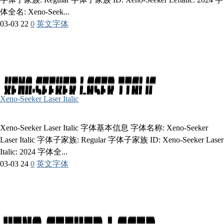
体全名: Xeno-Seek...
03-03
22
0
英文字体
Xeno-Seeker Laser Italic
Xeno-Seeker Laser Italic 字体基本信息 字体名称: Xeno-Seeker
Laser Italic 字体子家族: Regular 字体子家族 ID: Xeno-Seeker Laser
Italic: 2024 字体全...
03-03
24
0
英文字体