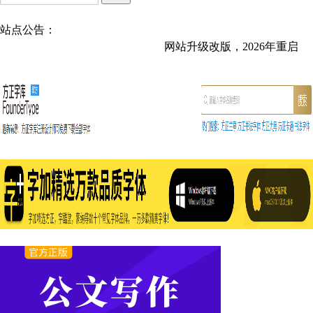
站点公告：
网站升级改版，2026年重启