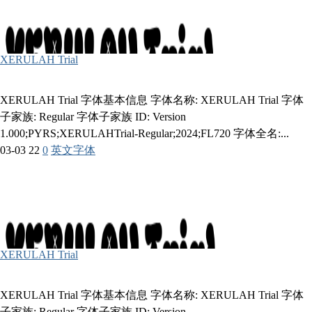
XERULAH Trial
XERULAH Trial 字体基本信息 字体名称: XERULAH Trial 字体
子家族: Regular 字体子家族 ID: Version
1.000;PYRS;XERULAHTrial-Regular;2024;FL720 字体全名:...
03-03
22
0
英文字体
XERULAH Trial
XERULAH Trial 字体基本信息 字体名称: XERULAH Trial 字体
子家族: Regular 字体子家族 ID: Version