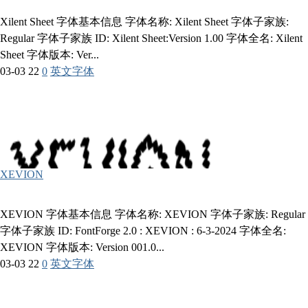
Xilent Sheet 字体基本信息 字体名称: Xilent Sheet 字体子家族:
Regular 字体子家族 ID: Xilent Sheet:Version 1.00 字体全名: Xilent
Sheet 字体版本: Ver...
03-03
22
0
英文字体
XEVION
XEVION 字体基本信息 字体名称: XEVION 字体子家族: Regular
字体子家族 ID: FontForge 2.0 : XEVION : 6-3-2024 字体全名:
XEVION 字体版本: Version 001.0...
03-03
22
0
英文字体