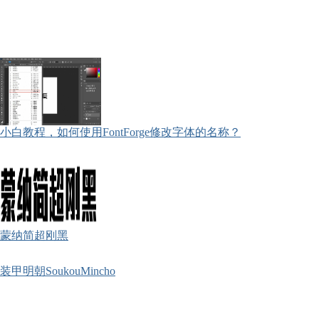
小白教程，如何使用FontForge修改字体的名称？
蒙纳简超刚黑
装甲明朝SoukouMincho