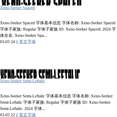
Xeno-Seeker Spaced
Xeno-Seeker Spaced 字体基本信息 字体名称: Xeno-Seeker Spaced
字体子家族: Regular 字体子家族 ID: Xeno-Seeker Spaced: 2024 字
体全名: Xeno-Seeker Spa...
03-03
24
0
英文字体
Xeno-Seeker Semi-Leftalic
Xeno-Seeker Semi-Leftalic 字体基本信息 字体名称: Xeno-Seeker
Semi-Leftalic 字体子家族: Regular 字体子家族 ID: Xeno-Seeker
Semi-Leftalic: 2024 字体...
03-03
22
0
英文字体