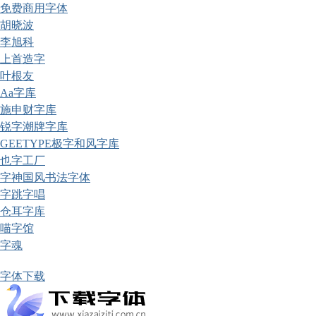
免费商用字体
胡晓波
李旭科
上首造字
叶根友
Aa字库
施申财字库
锐字潮牌字库
GEETYPE极字和风字库
也字工厂
字神国风书法字体
字跳字唱
仓耳字库
喵字馆
字魂
字体下载