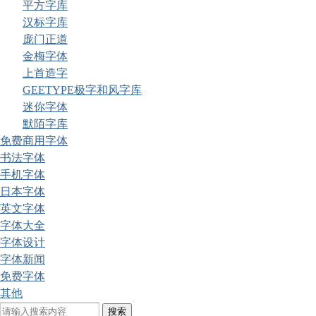
平方字库
汉标字库
庞门正道
金梅字体
上首造字
GEETYPE极字和风字库
迷你字体
默陌字库
免费商用字体
书法字体
手机字体
日本字体
英文字体
字体大全
字体设计
字体新闻
免费字体
其他