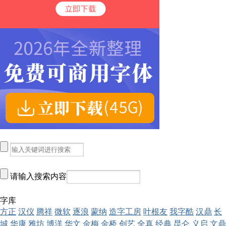
请输入搜索内容
字库
方正
汉仪
腾祥
微软
逐浪
蒙纳
造字工房
叶根友
我字酷
汉鼎
长
城
华康
雅坊
博洋
华文
金梅
金桥
创艺
全真
经典
昆仑
义启
文鼎