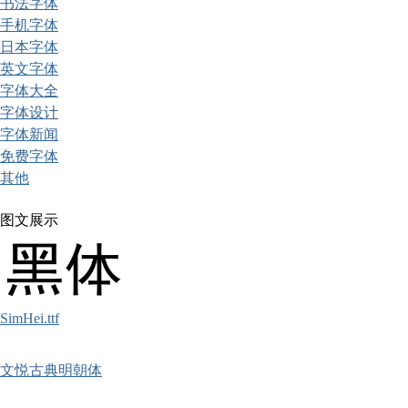
书法字体
手机字体
日本字体
英文字体
字体大全
字体设计
字体新闻
免费字体
其他
图文展示
SimHei.ttf
文悦古典明朝体