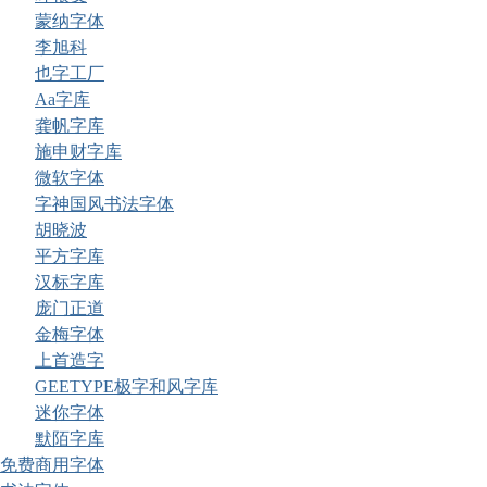
蒙纳字体
李旭科
也字工厂
Aa字库
龚帆字库
施申财字库
微软字体
字神国风书法字体
胡晓波
平方字库
汉标字库
庞门正道
金梅字体
上首造字
GEETYPE极字和风字库
迷你字体
默陌字库
免费商用字体