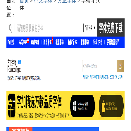
当前
首页
>
中文字体
>
方正字体
>
字斋才兴
位
体
置：