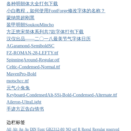
各种明朝体大全打包下载
小白教程，如何使用FontForge修改字体的名称？
蒙纳简超刚黑
装甲明朝SoukouMincho
方正悠宋简体系列共7款字体打包下载
汉仪出品——二〇一八最美节气字体日历
AGaramond-SemiboldSC
FZ-ROMAN-28-LEFTY.ttf
SpinningAround-Regular.otf
Celtic-Condensed-Normal.ttf
MavenPro-Bold
motschcc.ttf
元气小兔兔
Keyboard-CondensedAlt-SSi-Bold-Condensed-Alternate.ttf
Aileron-UltraLight
手迹方正告白情书
边栏标签
All
Alt
An
As
DIN
Font
GB2312-80
NO
otf
R
Regul
Regular
reserved