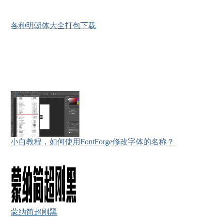
各种明朝体大全打包下载
小白教程，如何使用FontForge修改字体的名称？
蒙纳简超刚黑