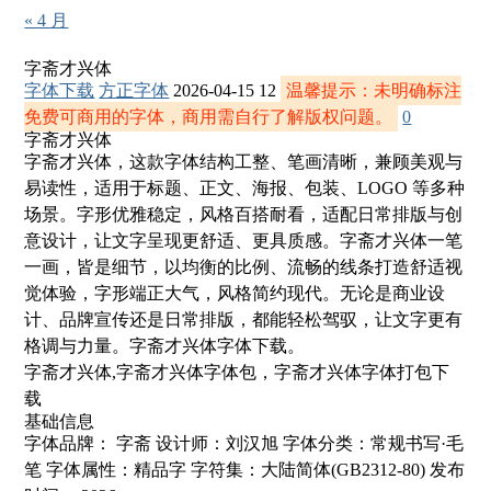
« 4 月
字斋才兴体
字体下载
方正字体
2026-04-15
12
温馨提示：未明确标注
免费可商用的字体，商用需自行了解版权问题。
0
字斋才兴体
字斋才兴体，这款字体结构工整、笔画清晰，兼顾美观与
易读性，适用于标题、正文、海报、包装、LOGO 等多种
场景。字形优雅稳定，风格百搭耐看，适配日常排版与创
意设计，让文字呈现更舒适、更具质感。字斋才兴体一笔
一画，皆是细节，以均衡的比例、流畅的线条打造舒适视
觉体验，字形端正大气，风格简约现代。无论是商业设
计、品牌宣传还是日常排版，都能轻松驾驭，让文字更有
格调与力量。字斋才兴体字体下载。
字斋才兴体,字斋才兴体字体包，字斋才兴体字体打包下
载
基础信息
字体品牌：
字斋
设计师：
刘汉旭
字体分类：
常规书写·毛
笔
字体属性：
精品字
字符集：
大陆简体(GB2312-80)
发布