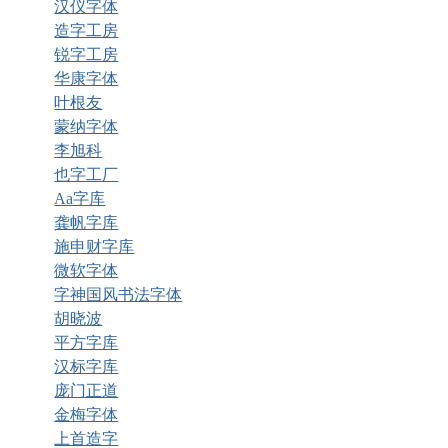
汉仪字体
造字工房
锐字工房
华康字体
叶根友
蒙纳字体
李旭科
也字工厂
Aa字库
龚帆字库
施申财字库
微软字体
字神国风书法字体
胡晓波
平方字库
汉标字库
庞门正道
金梅字体
上首造字