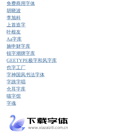
免费商用字体
胡晓波
李旭科
上首造字
叶根友
Aa字库
施申财字库
锐字潮牌字库
GEETYPE极字和风字库
也字工厂
字神国风书法字体
字跳字唱
仓耳字库
喵字馆
字魂