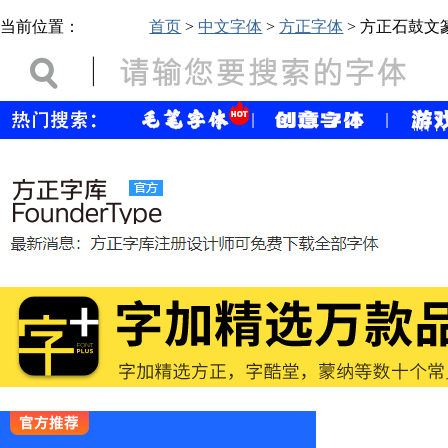
当前位置：
首页
>
中文字体
>
方正字体
>
方正石鼓文