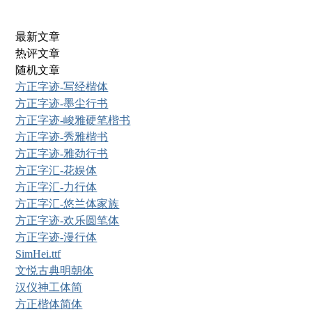
最新文章
热评文章
随机文章
方正字迹-写经楷体
方正字迹-墨尘行书
方正字迹-峻雅硬笔楷书
方正字迹-秀雅楷书
方正字迹-雅劲行书
方正字汇-花娱体
方正字汇-力行体
方正字汇-悠兰体家族
方正字迹-欢乐圆笔体
方正字迹-漫行体
SimHei.ttf
文悦古典明朝体
汉仪神工体简
方正楷体简体