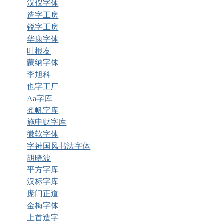
汉仪字体
造字工房
锐字工房
华康字体
叶根友
蒙纳字体
李旭科
也字工厂
Aa字库
龚帆字库
施申财字库
微软字体
字神国风书法字体
胡晓波
平方字库
汉标字库
庞门正道
金梅字体
上首造字