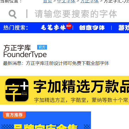
当前位置：
首页
>
中文字体
>
方正字体
>
方正字汇-