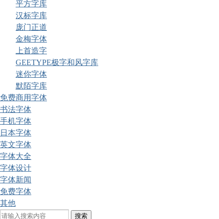
平方字库
汉标字库
庞门正道
金梅字体
上首造字
GEETYPE极字和风字库
迷你字体
默陌字库
免费商用字体
书法字体
手机字体
日本字体
英文字体
字体大全
字体设计
字体新闻
免费字体
其他