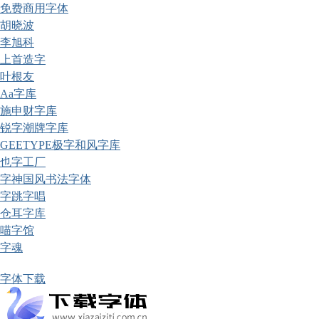
免费商用字体
胡晓波
李旭科
上首造字
叶根友
Aa字库
施申财字库
锐字潮牌字库
GEETYPE极字和风字库
也字工厂
字神国风书法字体
字跳字唱
仓耳字库
喵字馆
字魂
字体下载