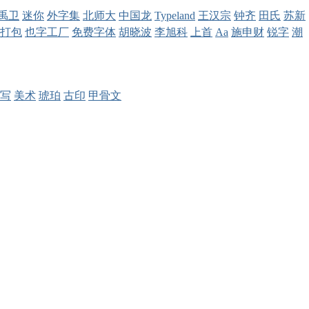
禹卫
迷你
外字集
北师大
中国龙
Typeland
王汉宗
钟齐
田氏
苏新
打包
也字工厂
免费字体
胡晓波
李旭科
上首
Aa
施申财
锐字
潮
写
美术
琥珀
古印
甲骨文