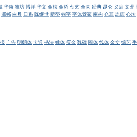
城
华康
雅坊
博洋
华文
金梅
金桥
创艺
全真
经典
昆仑
义启
文鼎
邯郸
白舟
日系
陈继世
新蒂
锐字
字体管家
南构
仓耳
思雨
心坊
报
广告
明朝体
卡通
书法
姚体
瘦金
魏碑
圆体
线体
金文
综艺
手