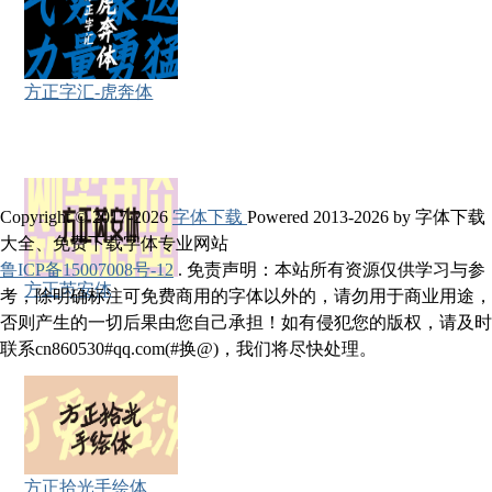
方正字汇-虎奔体
Copyright © 2017-2026
字体下载
Powered 2013-2026 by 字体下载
大全、免费下载字体专业网站
鲁ICP备15007008号-12
. 免责声明：本站所有资源仅供学习与参
方正芮安体
考，除明确标注可免费商用的字体以外的，请勿用于商业用途，
否则产生的一切后果由您自己承担！如有侵犯您的版权，请及时
联系cn860530#qq.com(#换@)，我们将尽快处理。
方正拾光手绘体