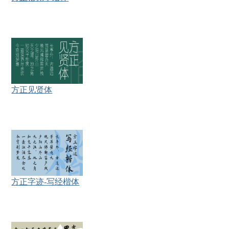
方正见贤体
方正字迹-写经楷体