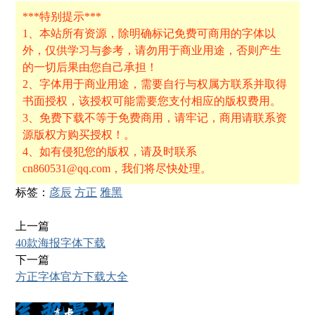
***特别提示
***
1、本站所有资源，除明确标记免费可商用的字体以
外，仅供学习与参考，请勿用于商业用途，否则产生
的一切后果由您自己承担！
2、字体用于商业用途，需要自行与权属方联系并取得
书面授权，该授权可能需要您支付相应的版权费用。
3、免费下载不等于免费商用，请牢记，
商用请联系资
源版权方购买授权！
。
4、如有侵犯您的版权，请及时联系
cn860531@qq.com，我们将尽快处理。
标签：
彦辰
方正
雅黑
上一篇
40款海报字体下载
下一篇
方正字体官方下载大全