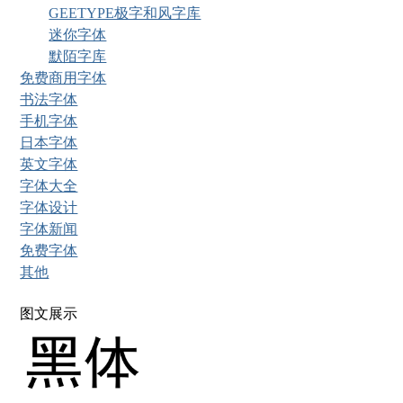
GEETYPE极字和风字库
迷你字体
默陌字库
免费商用字体
书法字体
手机字体
日本字体
英文字体
字体大全
字体设计
字体新闻
免费字体
其他
图文展示