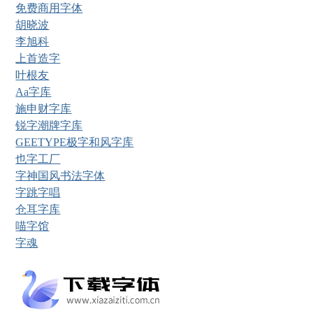
免费商用字体
胡晓波
李旭科
上首造字
叶根友
Aa字库
施申财字库
锐字潮牌字库
GEETYPE极字和风字库
也字工厂
字神国风书法字体
字跳字唱
仓耳字库
喵字馆
字魂