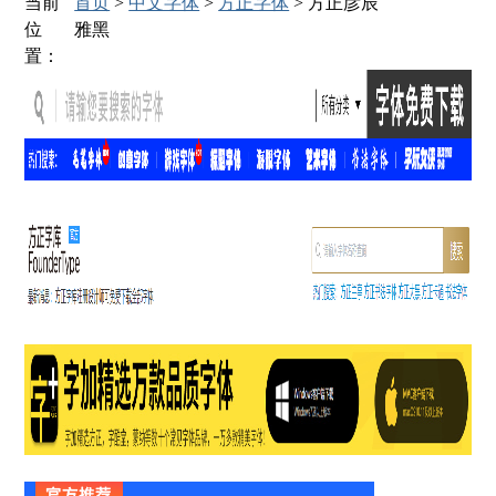
当前
首页
>
中文字体
>
方正字体
>
方正彦辰
位
雅黑
置：