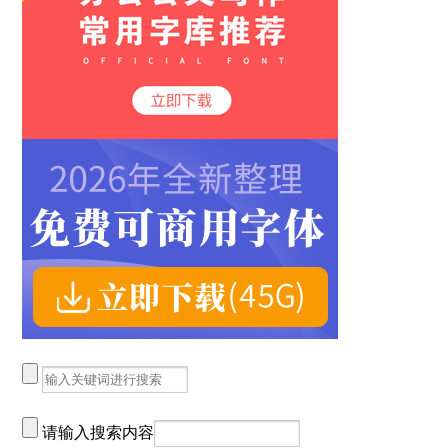
请输入搜索内容