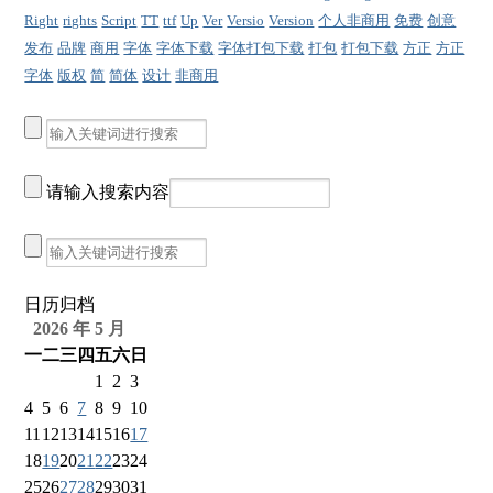
Right
rights
Script
TT
ttf
Up
Ver
Versio
Version
个人非商用
免费
创意
发布
品牌
商用
字体
字体下载
字体打包下载
打包
打包下载
方正
方正
字体
版权
简
简体
设计
非商用
请输入搜索内容
日历归档
2026 年 5 月
一
二
三
四
五
六
日
1
2
3
4
5
6
7
8
9
10
11
12
13
14
15
16
17
18
19
20
21
22
23
24
25
26
27
28
29
30
31