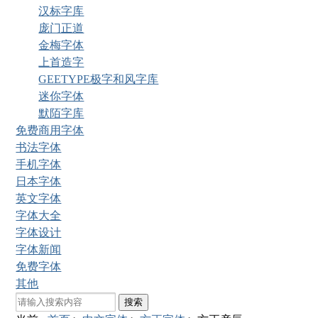
汉标字库
庞门正道
金梅字体
上首造字
GEETYPE极字和风字库
迷你字体
默陌字库
免费商用字体
书法字体
手机字体
日本字体
英文字体
字体大全
字体设计
字体新闻
免费字体
其他