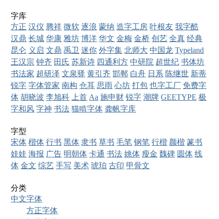
字库
方正
汉仪
腾祥
微软
逐浪
蒙纳
造字工房
叶根友
我字酷
汉鼎
长城
华康
雅坊
博洋
华文
金梅
金桥
创艺
全真
经典
昆仑
义启
文鼎
禹卫
迷你
外字集
北师大
中国龙
Typeland
王汉宗
钟齐
田氏
苏新诗
四通利方
中研院
超世纪
书体坊
书法家
超研泽
文泉驿
黄引齐
邯郸
白舟
日系
陈继世
新蒂
锐字
字体管家
南构
仓耳
思雨
心坊
打包
也字工厂
免费字
体
胡晓波
李旭科
上首
Aa
施申财
锐字
潮牌
GEETYPE
极
字和风
字神
书法
猫啃字体
龚帆字库
字型
宋体
楷体
行书
黑体
隶书
草书
毛笔
钢笔
行楷
颜楷
篆书
娃娃
海报
广告
明朝体
卡通
书法
姚体
瘦金
魏碑
圆体
线
体
金文
综艺
手写
美术
琥珀
古印
甲骨文
分类
中文字体
方正字体