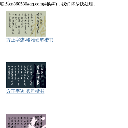
联系cn860530#qq.com(#换@)，我们将尽快处理。
方正字迹-峻雅硬笔楷书
方正字迹-秀雅楷书