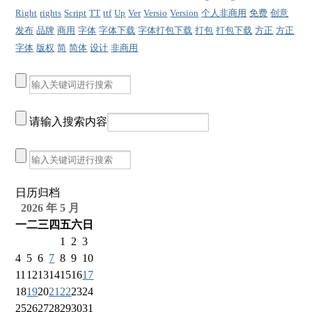
Right
rights
Script
TT
ttf
Up
Ver
Versio
Version
个人非商用
免费
创意
发布
品牌
商用
字体
字体下载
字体打包下载
打包
打包下载
方正
方正
字体
版权
简
简体
设计
非商用
请输入搜索内容
日历归档
2026 年 5 月
一
二
三
四
五
六
日
1
2
3
4
5
6
7
8
9
10
11
12
13
14
15
16
17
18
19
20
21
22
23
24
25
26
27
28
29
30
31