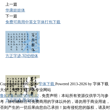
上一篇
华康娃娃体
下一篇
免费可商用中英文字体打包下载
方正字迹-写经楷体
Copyright © 2017-2026
字体下载
Powered 2013-2026 by 字体下载
大全、免费下载字体专业网站
鲁ICP备15007008号-12
. 免责声明：本站所有资源仅供学习与参
方正字迹-墨尘行书
考，除明确标注可免费商用的字体以外的，请勿用于商业用途，
否则产生的一切后果由您自己承担！如有侵犯您的版权，请及时