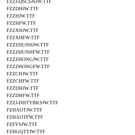
FZZJ-QSCSJSJW.TTF
FZZDHJW.TTF
FZZHJW.TTF
FZZHFW.TTF
FZZXHJW.TTF
FZZXHFW.TTF
FZZZHUNHJW.TTF
FZZZHUNHFW.TTF
FZZZHONGJW.TTF
FZZZHONGFW.TTF
FZZCHJW.TTF
FZZCHFW.TTF
FZZDHJW.TTF
FZZDHFW.TTF
FZZJ-DHTYBKSJW.TTF
FZHAOTJW.TTF
FZHAOTFW.TTF
FZFYSJW.TTF
FZHGQTTJW.TTF