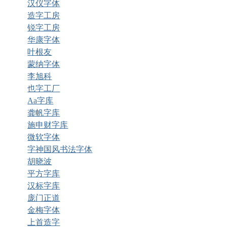
汉仪字体
造字工房
锐字工房
华康字体
叶根友
蒙纳字体
李旭科
也字工厂
Aa字库
龚帆字库
施申财字库
微软字体
字神国风书法字体
胡晓波
平方字库
汉标字库
庞门正道
金梅字体
上首造字