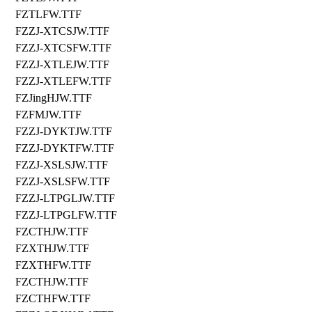
FZTLFW.TTF
FZZJ-XTCSJW.TTF
FZZJ-XTCSFW.TTF
FZZJ-XTLEJW.TTF
FZZJ-XTLEFW.TTF
FZJingHJW.TTF
FZFMJW.TTF
FZZJ-DYKTJW.TTF
FZZJ-DYKTFW.TTF
FZZJ-XSLSJW.TTF
FZZJ-XSLSFW.TTF
FZZJ-LTPGLJW.TTF
FZZJ-LTPGLFW.TTF
FZCTHJW.TTF
FZXTHJW.TTF
FZXTHFW.TTF
FZCTHJW.TTF
FZCTHFW.TTF