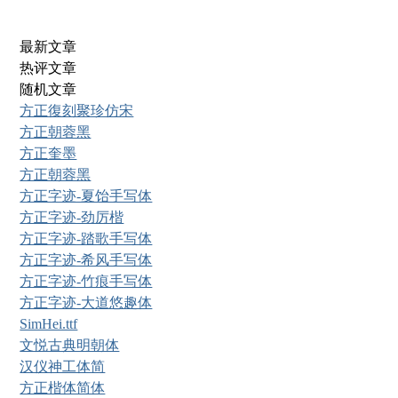
最新文章
热评文章
随机文章
方正復刻聚珍仿宋
方正朝蓉黑
方正奎墨
方正朝蓉黑
方正字迹-夏饴手写体
方正字迹-劲厉楷
方正字迹-踏歌手写体
方正字迹-希风手写体
方正字迹-竹痕手写体
方正字迹-大道悠趣体
SimHei.ttf
文悦古典明朝体
汉仪神工体简
方正楷体简体