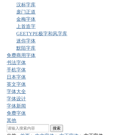
汉标字库
庞门正道
金梅字体
上首造字
GEETYPE极字和风字库
迷你字体
默陌字库
免费商用字体
书法字体
手机字体
日本字体
英文字体
字体大全
字体设计
字体新闻
免费字体
其他