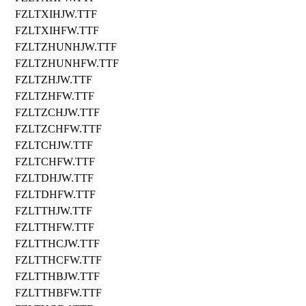
FZLTXIHJW.TTF
FZLTXIHFW.TTF
FZLTZHUNHJW.TTF
FZLTZHUNHFW.TTF
FZLTZHJW.TTF
FZLTZHFW.TTF
FZLTZCHJW.TTF
FZLTZCHFW.TTF
FZLTCHJW.TTF
FZLTCHFW.TTF
FZLTDHJW.TTF
FZLTDHFW.TTF
FZLTTHJW.TTF
FZLTTHFW.TTF
FZLTTHCJW.TTF
FZLTTHCFW.TTF
FZLTTHBJW.TTF
FZLTTHBFW.TTF