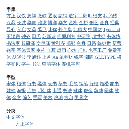
字库
方正
汉仪
腾祥
微软
逐浪
蒙纳
造字工房
叶根友
我字酷
汉鼎
长城
华康
雅坊
博洋
华文
金梅
金桥
创艺
全真
经典
昆仑
义启
文鼎
禹卫
迷你
外字集
北师大
中国龙
Typeland
王汉宗
钟齐
田氏
苏新诗
四通利方
中研院
超世纪
书体坊
书法家
超研泽
文泉驿
黄引齐
邯郸
白舟
日系
陈继世
新蒂
锐字
字体管家
南构
仓耳
思雨
心坊
打包
也字工厂
免费字
体
胡晓波
李旭科
上首
Aa
施申财
锐字
潮牌
GEETYPE
极
字和风
字神
书法
猫啃字体
龚帆字库
字型
宋体
楷体
行书
黑体
隶书
草书
毛笔
钢笔
行楷
颜楷
篆书
娃娃
海报
广告
明朝体
卡通
书法
姚体
瘦金
魏碑
圆体
线
体
金文
综艺
手写
美术
琥珀
古印
甲骨文
分类
中文字体
方正字体