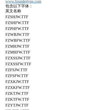
www.foundertype.com
包含以下字体：
英文名称
FZSHJW.TTF
FZSHFW.TTF
FZPHFW.TTF
FZWBJW.TTF
FZWBFW.TTF
FZMHJW.TTF
FZMHFW.TTF
FZXSSJW.TTF
FZXSSFW.TTF
FZFSJW.TTF
FZFSFW.TTF
FZXKJW.TTF
FZXKFW.TTF
FZKTJW.TTF
FZKTFW.TTF
FZYTJW.TTF