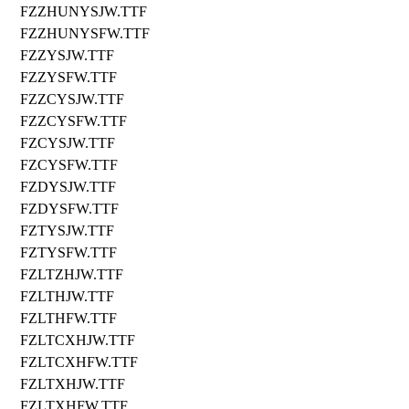
FZZHUNYSJW.TTF
FZZHUNYSFW.TTF
FZZYSJW.TTF
FZZYSFW.TTF
FZZCYSJW.TTF
FZZCYSFW.TTF
FZCYSJW.TTF
FZCYSFW.TTF
FZDYSJW.TTF
FZDYSFW.TTF
FZTYSJW.TTF
FZTYSFW.TTF
FZLTZHJW.TTF
FZLTHJW.TTF
FZLTHFW.TTF
FZLTCXHJW.TTF
FZLTCXHFW.TTF
FZLTXHJW.TTF
FZLTXHFW.TTF