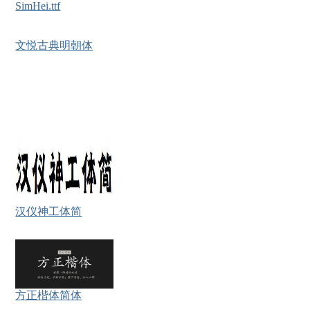
SimHei.ttf
文悦古典明朝体
汉仪神工体简
方正楷体简体