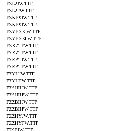
FZL2JW.TTF
FZL2FW.TTF
FZNBSJW.TTF
FZNBSJW.TTF
FZYBXSJW.TTF
FZYBXSFW.TTF
FZXZTFW.TTF
FZXZTFW.TTF
FZKATJW.TTF
FZKATFW.TTF
FZYHJW.TTF
FZYHFW.TTF
FZSHHJW.TTF
FZSHHFW.TTF
FZZBHJW.TTF
FZZBHFW.TTF
FZZHYJW.TTF
FZZHYFW.TTF
FZSEJW.TTF