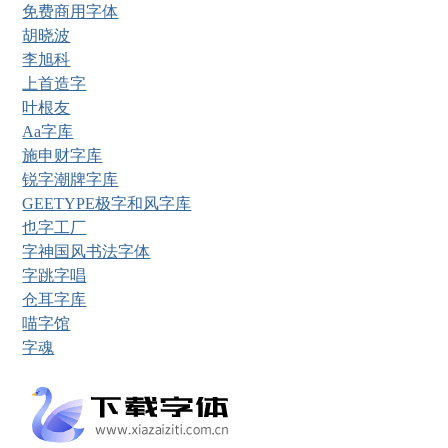
免费商用字体
胡晓波
李旭科
上首造字
叶根友
Aa字库
施申财字库
锐字潮牌字库
GEETYPE极字和风字库
也字工厂
字神国风书法字体
字跳字唱
仓耳字库
喵字馆
字魂