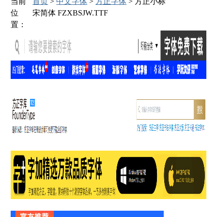
当前
首页
>
中文字体
>
方正字体
>
方正小标
位
宋简体 FZXBSJW.TTF
置：