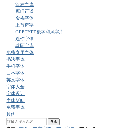
汉标字库
庞门正道
金梅字体
上首造字
GEETYPE极字和风字库
迷你字体
默陌字库
免费商用字体
书法字体
手机字体
日本字体
英文字体
字体大全
字体设计
字体新闻
免费字体
其他