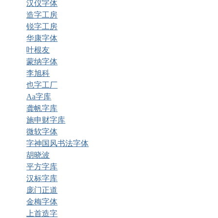
汉仪字体
造字工房
锐字工房
华康字体
叶根友
蒙纳字体
李旭科
也字工厂
Aa字库
龚帆字库
施申财字库
微软字体
字神国风书法字体
胡晓波
平方字库
汉标字库
庞门正道
金梅字体
上首造字