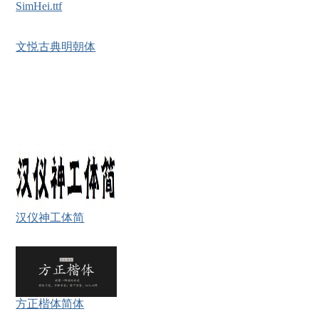
SimHei.ttf
文悦古典明朝体
汉仪神工体简
方正楷体简体