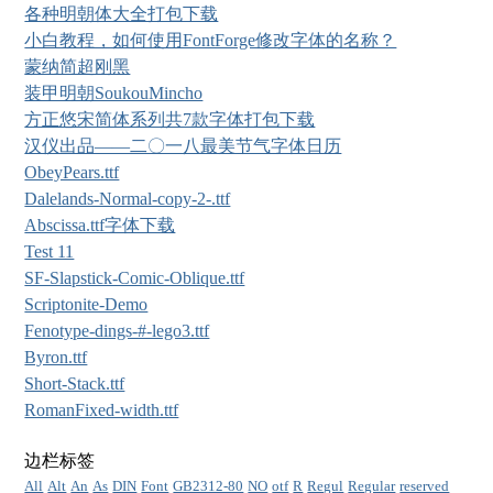
各种明朝体大全打包下载
小白教程，如何使用FontForge修改字体的名称？
蒙纳简超刚黑
装甲明朝SoukouMincho
方正悠宋简体系列共7款字体打包下载
汉仪出品——二〇一八最美节气字体日历
ObeyPears.ttf
Dalelands-Normal-copy-2-.ttf
Abscissa.ttf字体下载
Test 11
SF-Slapstick-Comic-Oblique.ttf
Scriptonite-Demo
Fenotype-dings-#-lego3.ttf
Byron.ttf
Short-Stack.ttf
RomanFixed-width.ttf
边栏标签
All
Alt
An
As
DIN
Font
GB2312-80
NO
otf
R
Regul
Regular
reserved