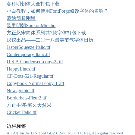
各种明朝体大全打包下载
小白教程，如何使用FontForge修改字体的名称？
蒙纳简超刚黑
装甲明朝SoukouMincho
方正悠宋简体系列共7款字体打包下载
汉仪出品——二〇一八最美节气字体日历
JasperSqueeze-Italic.ttf
Contemporary-Italic.ttf
U.S.A.Condensed-copy-2-.ttf
HappyLines.ttf
CF-Dots-521-Regular.ttf
Copybook-Normal-copy-1-.ttf
New-gothic.ttf
Borderbats-Fleur2.ttf
方正手迹-宅久天然呆
Cricket-Italic.ttf
边栏标签
All
Alt
An
As
DIN
Font
GB2312-80
NO
otf
R
Regul
Regular
reserved