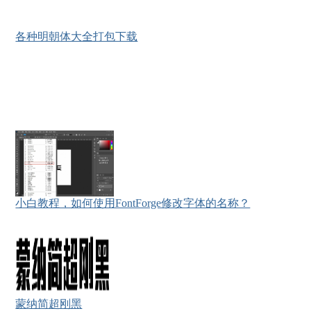
各种明朝体大全打包下载
小白教程，如何使用FontForge修改字体的名称？
蒙纳简超刚黑