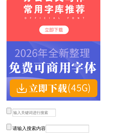
请输入搜索内容