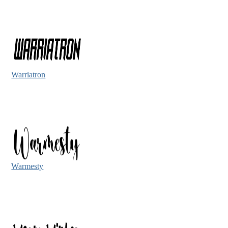
Warriatron
Warmesty