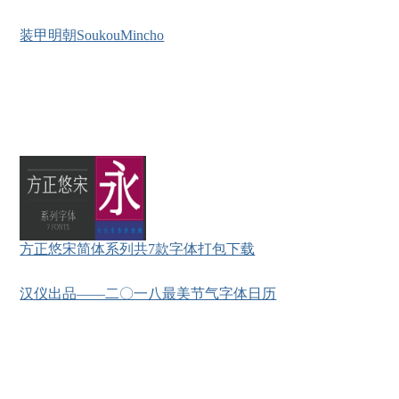
装甲明朝SoukouMincho
方正悠宋简体系列共7款字体打包下载
汉仪出品——二〇一八最美节气字体日历