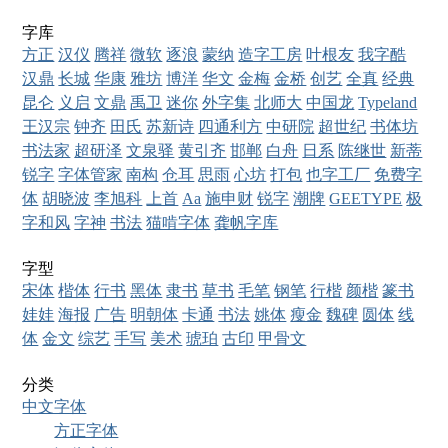
字库
方正
汉仪
腾祥
微软
逐浪
蒙纳
造字工房
叶根友
我字酷
汉鼎
长城
华康
雅坊
博洋
华文
金梅
金桥
创艺
全真
经典
昆仑
义启
文鼎
禹卫
迷你
外字集
北师大
中国龙
Typeland
王汉宗
钟齐
田氏
苏新诗
四通利方
中研院
超世纪
书体坊
书法家
超研泽
文泉驿
黄引齐
邯郸
白舟
日系
陈继世
新蒂
锐字
字体管家
南构
仓耳
思雨
心坊
打包
也字工厂
免费字
体
胡晓波
李旭科
上首
Aa
施申财
锐字
潮牌
GEETYPE
极
字和风
字神
书法
猫啃字体
龚帆字库
字型
宋体
楷体
行书
黑体
隶书
草书
毛笔
钢笔
行楷
颜楷
篆书
娃娃
海报
广告
明朝体
卡通
书法
姚体
瘦金
魏碑
圆体
线
体
金文
综艺
手写
美术
琥珀
古印
甲骨文
分类
中文字体
方正字体