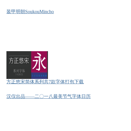
装甲明朝SoukouMincho
方正悠宋简体系列共7款字体打包下载
汉仪出品——二〇一八最美节气字体日历