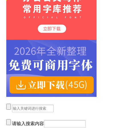
请输入搜索内容