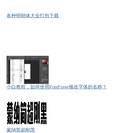
各种明朝体大全打包下载
小白教程，如何使用FontForge修改字体的名称？
蒙纳简超刚黑