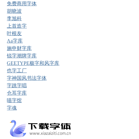
免费商用字体
胡晓波
李旭科
上首造字
叶根友
Aa字库
施申财字库
锐字潮牌字库
GEETYPE极字和风字库
也字工厂
字神国风书法字体
字跳字唱
仓耳字库
喵字馆
字魂