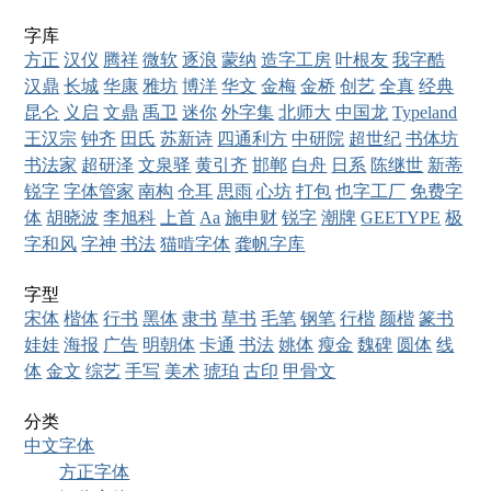
字库
方正
汉仪
腾祥
微软
逐浪
蒙纳
造字工房
叶根友
我字酷
汉鼎
长城
华康
雅坊
博洋
华文
金梅
金桥
创艺
全真
经典
昆仑
义启
文鼎
禹卫
迷你
外字集
北师大
中国龙
Typeland
王汉宗
钟齐
田氏
苏新诗
四通利方
中研院
超世纪
书体坊
书法家
超研泽
文泉驿
黄引齐
邯郸
白舟
日系
陈继世
新蒂
锐字
字体管家
南构
仓耳
思雨
心坊
打包
也字工厂
免费字
体
胡晓波
李旭科
上首
Aa
施申财
锐字
潮牌
GEETYPE
极
字和风
字神
书法
猫啃字体
龚帆字库
字型
宋体
楷体
行书
黑体
隶书
草书
毛笔
钢笔
行楷
颜楷
篆书
娃娃
海报
广告
明朝体
卡通
书法
姚体
瘦金
魏碑
圆体
线
体
金文
综艺
手写
美术
琥珀
古印
甲骨文
分类
中文字体
方正字体