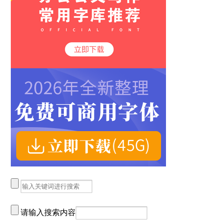
请输入搜索内容