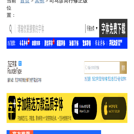
当前
首页
>
其他
>
司马彦简行修正版
位
置：