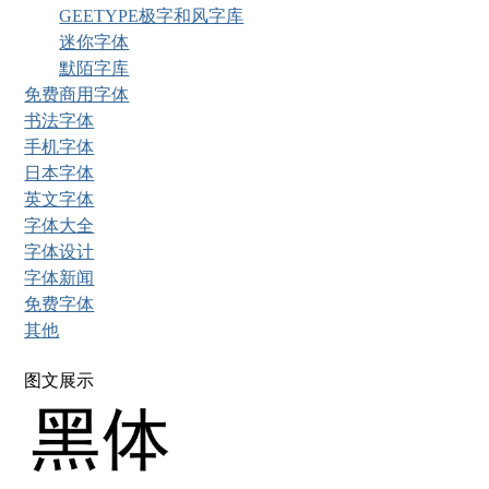
GEETYPE极字和风字库
迷你字体
默陌字库
免费商用字体
书法字体
手机字体
日本字体
英文字体
字体大全
字体设计
字体新闻
免费字体
其他
图文展示