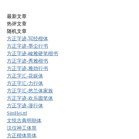
最新文章
热评文章
随机文章
方正字迹-写经楷体
方正字迹-墨尘行书
方正字迹-峻雅硬笔楷书
方正字迹-秀雅楷书
方正字迹-雅劲行书
方正字汇-花娱体
方正字汇-力行体
方正字汇-悠兰体家族
方正字迹-欢乐圆笔体
方正字迹-漫行体
SimHei.ttf
文悦古典明朝体
汉仪神工体简
方正楷体简体