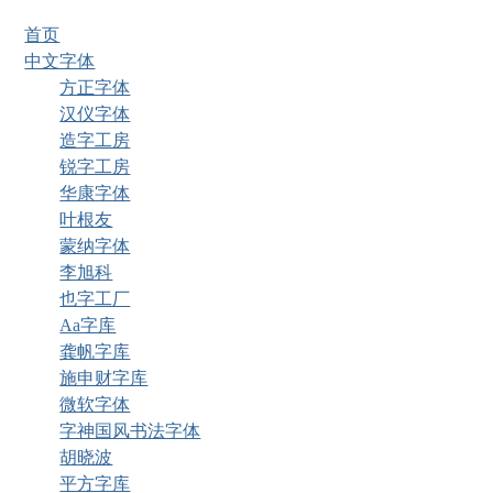
首页
中文字体
方正字体
汉仪字体
造字工房
锐字工房
华康字体
叶根友
蒙纳字体
李旭科
也字工厂
Aa字库
龚帆字库
施申财字库
微软字体
字神国风书法字体
胡晓波
平方字库