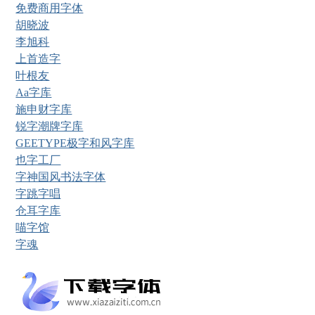
免费商用字体
胡晓波
李旭科
上首造字
叶根友
Aa字库
施申财字库
锐字潮牌字库
GEETYPE极字和风字库
也字工厂
字神国风书法字体
字跳字唱
仓耳字库
喵字馆
字魂