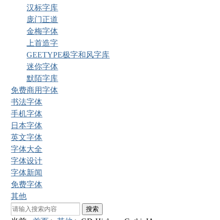
汉标字库
庞门正道
金梅字体
上首造字
GEETYPE极字和风字库
迷你字体
默陌字库
免费商用字体
书法字体
手机字体
日本字体
英文字体
字体大全
字体设计
字体新闻
免费字体
其他