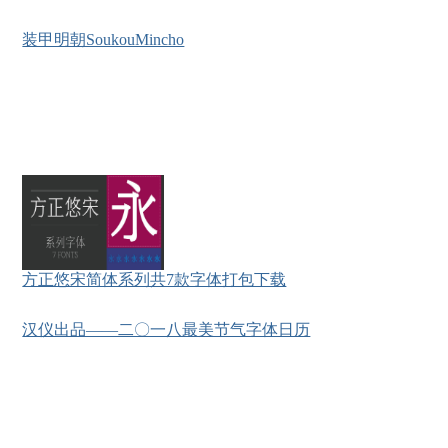
装甲明朝SoukouMincho
方正悠宋简体系列共7款字体打包下载
汉仪出品——二〇一八最美节气字体日历