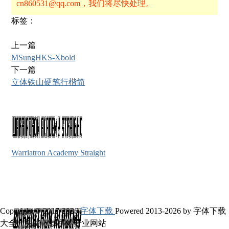
cn860531@qq.com，我们将尽快处理。
标签：
上一篇
MSungHKS-Xbold
下一篇
立体铁山硬笔行楷简
Warriatron Academy Straight
Copyright © 2017-2026
字体下载
Powered 2013-2026 by 字体下载
大全、免费下载字体专业网站