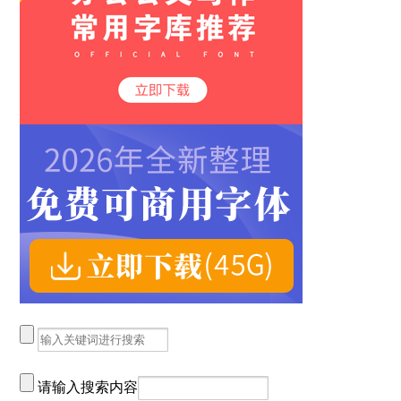
请输入搜索内容