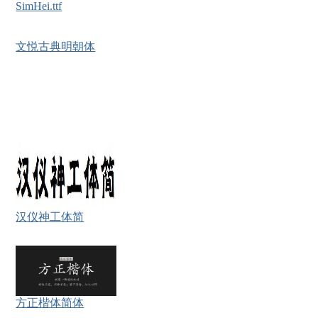
SimHei.ttf
文悦古典明朝体
汉仪神工体简
方正楷体简体