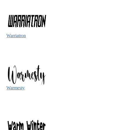
Warriatron
Warmesty