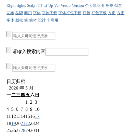
Right
rights
Script
TT
ttf
Up
Ver
Versio
Version
个人非商用
免费
创意
发布
品牌
商用
字体
字体下载
字体打包下载
打包
打包下载
方正
方正
字体
版权
简
简体
设计
非商用
请输入搜索内容
日历归档
2026 年 5 月
一
二
三
四
五
六
日
1
2
3
4
5
6
7
8
9
10
11
12
13
14
15
16
17
18
19
20
21
22
23
24
25
26
27
28
29
30
31