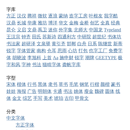
字库
方正
汉仪
腾祥
微软
逐浪
蒙纳
造字工房
叶根友
我字酷
汉鼎
长城
华康
雅坊
博洋
华文
金梅
金桥
创艺
全真
经典
昆仑
义启
文鼎
禹卫
迷你
外字集
北师大
中国龙
Typeland
王汉宗
钟齐
田氏
苏新诗
四通利方
中研院
超世纪
书体坊
书法家
超研泽
文泉驿
黄引齐
邯郸
白舟
日系
陈继世
新蒂
锐字
字体管家
南构
仓耳
思雨
心坊
打包
也字工厂
免费字
体
胡晓波
李旭科
上首
Aa
施申财
锐字
潮牌
GEETYPE
极
字和风
字神
书法
猫啃字体
龚帆字库
字型
宋体
楷体
行书
黑体
隶书
草书
毛笔
钢笔
行楷
颜楷
篆书
娃娃
海报
广告
明朝体
卡通
书法
姚体
瘦金
魏碑
圆体
线
体
金文
综艺
手写
美术
琥珀
古印
甲骨文
分类
中文字体
方正字体