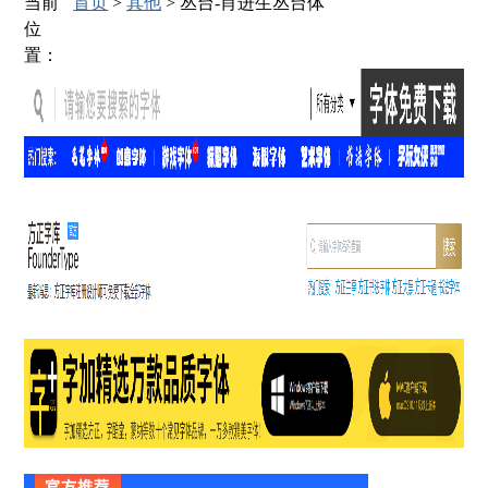
当前
首页
>
其他
>
丛台-肖进生丛台体
位
置：