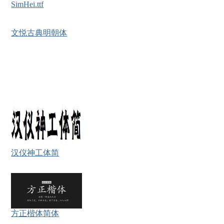
SimHei.ttf
文悦古典明朝体
汉仪神工体简
方正楷体简体