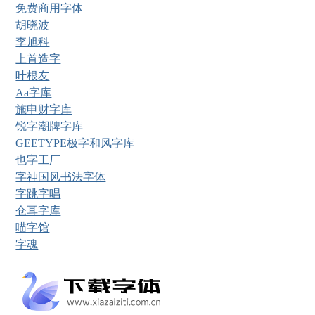
免费商用字体
胡晓波
李旭科
上首造字
叶根友
Aa字库
施申财字库
锐字潮牌字库
GEETYPE极字和风字库
也字工厂
字神国风书法字体
字跳字唱
仓耳字库
喵字馆
字魂