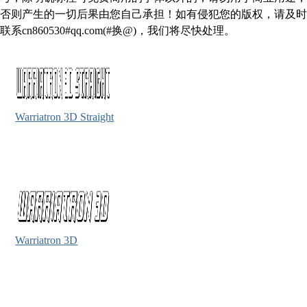
否则产生的一切后果由您自己承担！如有侵犯您的版权，请及时
联系cn860530#qq.com(#换@)，我们将尽快处理。
Warriatron 3D Straight
Warriatron 3D