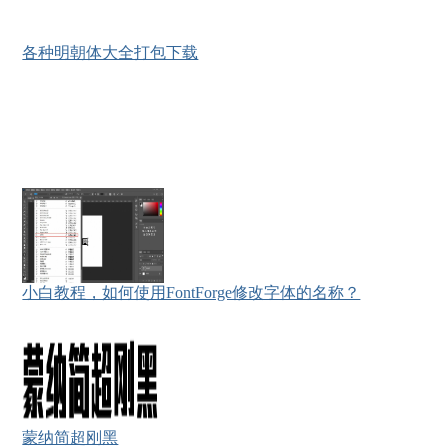
各种明朝体大全打包下载
小白教程，如何使用FontForge修改字体的名称？
蒙纳简超刚黑