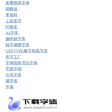
免费商用字体
胡晓波
李旭科
上首造字
叶根友
Aa字库
施申财字库
锐字潮牌字库
GEETYPE极字和风字库
也字工厂
字神国风书法字体
字跳字唱
仓耳字库
喵字馆
字魂