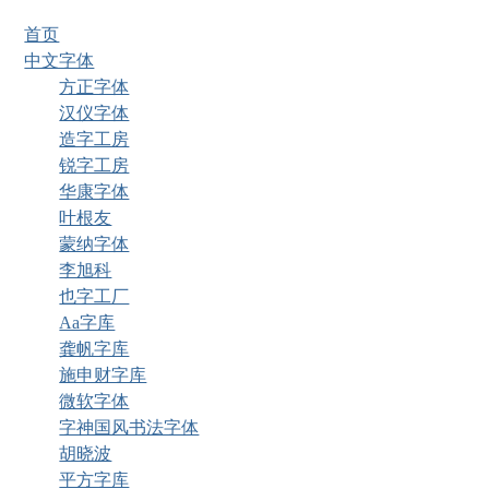
首页
中文字体
方正字体
汉仪字体
造字工房
锐字工房
华康字体
叶根友
蒙纳字体
李旭科
也字工厂
Aa字库
龚帆字库
施申财字库
微软字体
字神国风书法字体
胡晓波
平方字库