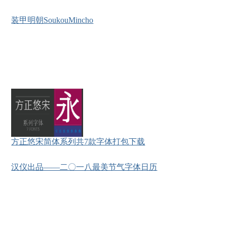
装甲明朝SoukouMincho
方正悠宋简体系列共7款字体打包下载
汉仪出品——二〇一八最美节气字体日历