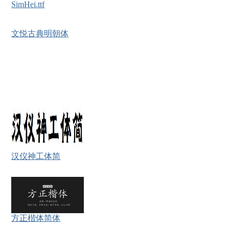
SimHei.ttf
文悦古典明朝体
汉仪神工体简
方正楷体简体