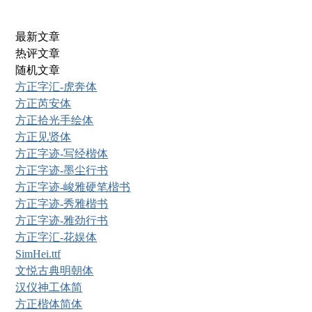
最新文章
热评文章
随机文章
方正字汇-虎奔体
方正芮安体
方正拾光手绘体
方正见贤体
方正字迹-写经楷体
方正字迹-墨尘行书
方正字迹-峻雅硬笔楷书
方正字迹-秀雅楷书
方正字迹-雅劲行书
方正字汇-花娱体
SimHei.ttf
文悦古典明朝体
汉仪神工体简
方正楷体简体