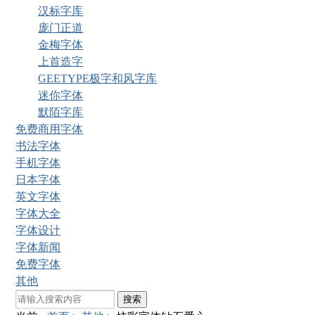
汉标字库
庞门正道
金梅字体
上首造字
GEETYPE极字和风字库
迷你字体
默陌字库
免费商用字体
书法字体
手机字体
日本字体
英文字体
字体大全
字体设计
字体新闻
免费字体
其他