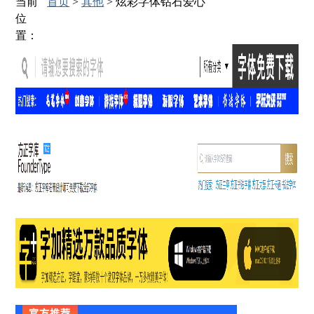
当前
首页
>
其他
>
炫彩字体钻石爱心
位
置：