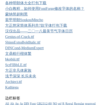
各种明朝体大全打包下载
小白教程，如何使用FontForge修改字体的名称？
蒙纳简超刚黑
装甲明朝SoukouMincho
方正悠宋简体系列共7款字体打包下载
汉仪出品——二〇一八最美节气字体日历
Genius-of-Crack.ttf
ShinnExtraBoldItalic.ttf
DINCond-MediumExpert
文鼎粗行楷体繁
bkobiii.ttf
ScrFIBbLE.ttf
方正非凡体家族
浅予深深 长乐未央
Archiect.ttf
Kathiega
边栏标签
All
Alt
An
As
DIN
Font
GB2312-80
NO
otf
R
Regul
Regular
reserved