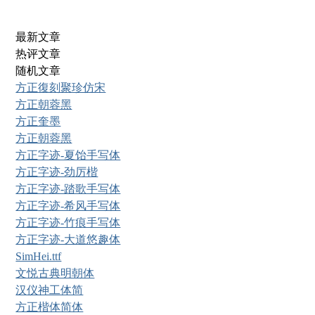
最新文章
热评文章
随机文章
方正復刻聚珍仿宋
方正朝蓉黑
方正奎墨
方正朝蓉黑
方正字迹-夏饴手写体
方正字迹-劲厉楷
方正字迹-踏歌手写体
方正字迹-希风手写体
方正字迹-竹痕手写体
方正字迹-大道悠趣体
SimHei.ttf
文悦古典明朝体
汉仪神工体简
方正楷体简体