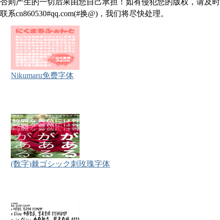
否则产生的一切后果由您自己承担！如有侵犯您的版权，请及时
联系cn860530#qq.com(#换@)，我们将尽快处理。
Nikumaru免费字体
(数字)棘ゴシック刺玫瑰字体