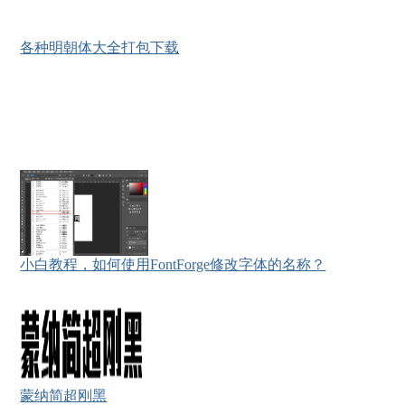
各种明朝体大全打包下载
小白教程，如何使用FontForge修改字体的名称？
蒙纳简超刚黑