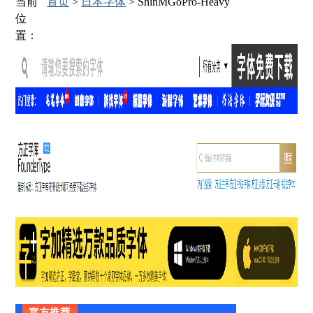
当前
首页
>
日本字体
>
ShinMGoPro-Heavy
位
置：