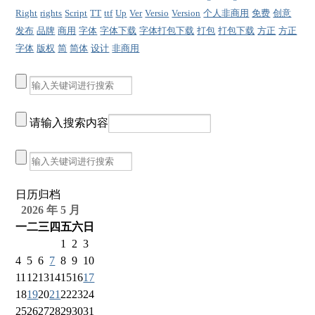
Right
rights
Script
TT
ttf
Up
Ver
Versio
Version
个人非商用
免费
创意
发布
品牌
商用
字体
字体下载
字体打包下载
打包
打包下载
方正
方正
字体
版权
简
简体
设计
非商用
请输入搜索内容
日历归档
2026 年 5 月
一
二
三
四
五
六
日
1
2
3
4
5
6
7
8
9
10
11
12
13
14
15
16
17
18
19
20
21
22
23
24
25
26
27
28
29
30
31