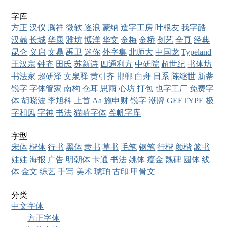
字库
方正
汉仪
腾祥
微软
逐浪
蒙纳
造字工房
叶根友
我字酷
汉鼎
长城
华康
雅坊
博洋
华文
金梅
金桥
创艺
全真
经典
昆仑
义启
文鼎
禹卫
迷你
外字集
北师大
中国龙
Typeland
王汉宗
钟齐
田氏
苏新诗
四通利方
中研院
超世纪
书体坊
书法家
超研泽
文泉驿
黄引齐
邯郸
白舟
日系
陈继世
新蒂
锐字
字体管家
南构
仓耳
思雨
心坊
打包
也字工厂
免费字
体
胡晓波
李旭科
上首
Aa
施申财
锐字
潮牌
GEETYPE
极
字和风
字神
书法
猫啃字体
龚帆字库
字型
宋体
楷体
行书
黑体
隶书
草书
毛笔
钢笔
行楷
颜楷
篆书
娃娃
海报
广告
明朝体
卡通
书法
姚体
瘦金
魏碑
圆体
线
体
金文
综艺
手写
美术
琥珀
古印
甲骨文
分类
中文字体
方正字体