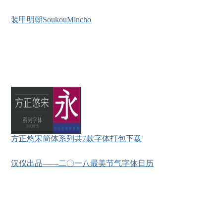
装甲明朝SoukouMincho
方正悠宋简体系列共7款字体打包下载
汉仪出品——二〇一八最美节气字体日历