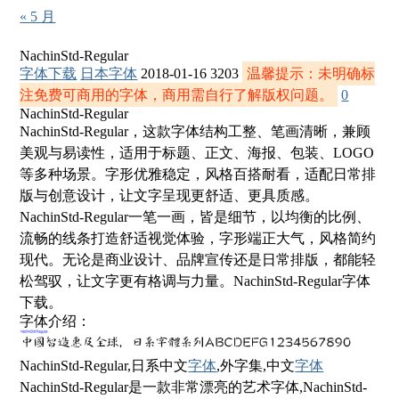
« 5 月
NachinStd-Regular
字体下载
日本字体
2018-01-16
3203
温馨提示：未明确标
注免费可商用的字体，商用需自行了解版权问题。
0
NachinStd-Regular
NachinStd-Regular，这款字体结构工整、笔画清晰，兼顾
美观与易读性，适用于标题、正文、海报、包装、LOGO
等多种场景。字形优雅稳定，风格百搭耐看，适配日常排
版与创意设计，让文字呈现更舒适、更具质感。
NachinStd-Regular一笔一画，皆是细节，以均衡的比例、
流畅的线条打造舒适视觉体验，字形端正大气，风格简约
现代。无论是商业设计、品牌宣传还是日常排版，都能轻
松驾驭，让文字更有格调与力量。NachinStd-Regular字体
下载。
字体介绍：
NachinStd-Regular,日系中文
字体
,外字集,中文
字体
NachinStd-Regular是一款非常漂亮的艺术字体,NachinStd-