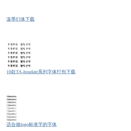
泼墨们体下载
10款TA-houdate系列字体打包下载
适合做logo标准字的字体