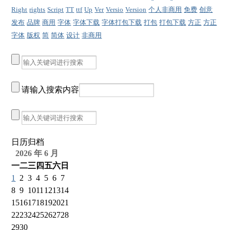
Right
rights
Script
TT
ttf
Up
Ver
Versio
Version
个人非商用
免费
创意
发布
品牌
商用
字体
字体下载
字体打包下载
打包
打包下载
方正
方正
字体
版权
简
简体
设计
非商用
请输入搜索内容
日历归档
2026 年 6 月
一
二
三
四
五
六
日
1
2
3
4
5
6
7
8
9
10
11
12
13
14
15
16
17
18
19
20
21
22
23
24
25
26
27
28
29
30