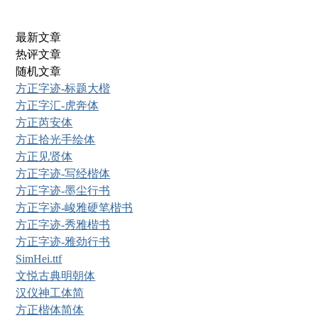
最新文章
热评文章
随机文章
方正字迹-标题大楷
方正字汇-虎奔体
方正芮安体
方正拾光手绘体
方正见贤体
方正字迹-写经楷体
方正字迹-墨尘行书
方正字迹-峻雅硬笔楷书
方正字迹-秀雅楷书
方正字迹-雅劲行书
SimHei.ttf
文悦古典明朝体
汉仪神工体简
方正楷体简体