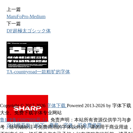
上一篇
MaruFoPro-Medium
下一篇
DF超極太ゴシック体
TA-countryroad一款粗犷的字体
Copyright © 2017-2026
字体下载
Powered 2013-2026 by 字体下载
大全、免费下载字体专业网站
鲁ICP备15007008号-12
. 免责声明：本站所有资源仅供学习与参
设计师开发「松下、夏普」字体，可免费使用
考，除明确标注可免费商用的字体以外的，请勿用于商业用途，