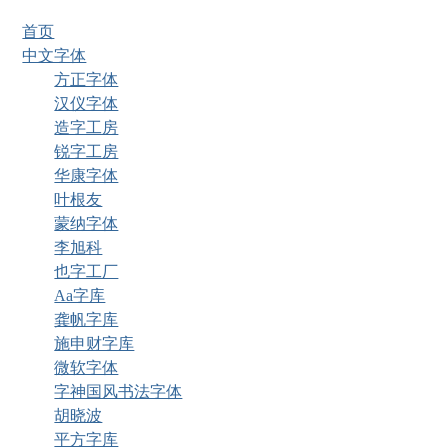
首页
中文字体
方正字体
汉仪字体
造字工房
锐字工房
华康字体
叶根友
蒙纳字体
李旭科
也字工厂
Aa字库
龚帆字库
施申财字库
微软字体
字神国风书法字体
胡晓波
平方字库