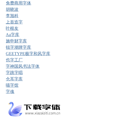
免费商用字体
胡晓波
李旭科
上首造字
叶根友
Aa字库
施申财字库
锐字潮牌字库
GEETYPE极字和风字库
也字工厂
字神国风书法字体
字跳字唱
仓耳字库
喵字馆
字魂