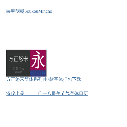
装甲明朝SoukouMincho
方正悠宋简体系列共7款字体打包下载
汉仪出品——二〇一八最美节气字体日历