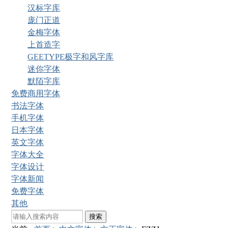
汉标字库
庞门正道
金梅字体
上首造字
GEETYPE极字和风字库
迷你字体
默陌字库
免费商用字体
书法字体
手机字体
日本字体
英文字体
字体大全
字体设计
字体新闻
免费字体
其他