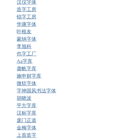
汉仪字体
造字工房
锐字工房
华康字体
叶根友
蒙纳字体
李旭科
也字工厂
Aa字库
龚帆字库
施申财字库
微软字体
字神国风书法字体
胡晓波
平方字库
汉标字库
庞门正道
金梅字体
上首造字