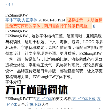
« 4 月
FZShangKJW
字体下载
方正字体
2018-01-16
1924
温馨提示：未明确标
注免费可商用的字体，商用需自行了解版权问题。
0
FZShangKJW
FZShangKJW，这款字体结构工整、笔画清晰，兼顾美观
与易读性，适用于标题、正文、海报、包装、LOGO 等多
种场景。字形优雅稳定，风格百搭耐看，适配日常排版与
创意设计，让文字呈现更舒适、更具质感。FZShangKJW
一笔一画，皆是细节，以均衡的比例、流畅的线条打造舒
适视觉体验，字形端正大气，风格简约现代。无论是商业
设计、品牌宣传还是日常排版，都能轻松驾驭，让文字更
有格调与力量。FZShangKJW字体下载。
字体介绍：
FZShangKJW.TTF,
方正
字体
的英文名称,
方正
字体下载
,
方
正
字体
大全,
字体下载
大全