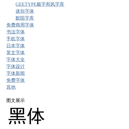
GEETYPE极字和风字库
迷你字体
默陌字库
免费商用字体
书法字体
手机字体
日本字体
英文字体
字体大全
字体设计
字体新闻
免费字体
其他
图文展示