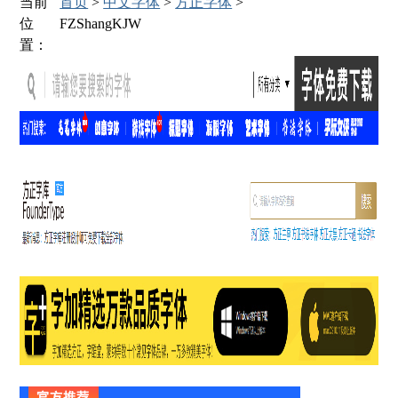
当前
首页
>
中文字体
>
方正字体
>
位
FZShangKJW
置：