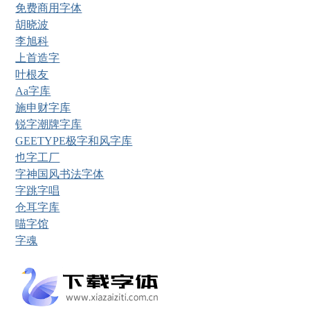
免费商用字体
胡晓波
李旭科
上首造字
叶根友
Aa字库
施申财字库
锐字潮牌字库
GEETYPE极字和风字库
也字工厂
字神国风书法字体
字跳字唱
仓耳字库
喵字馆
字魂