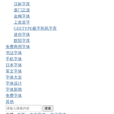
汉标字库
庞门正道
金梅字体
上首造字
GEETYPE极字和风字库
迷你字体
默陌字库
免费商用字体
书法字体
手机字体
日本字体
英文字体
字体大全
字体设计
字体新闻
免费字体
其他