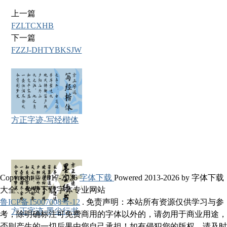
上一篇
FZLTCXHB
下一篇
FZZJ-DHTYBKSJW
方正字迹-写经楷体
Copyright © 2017-2026
字体下载
Powered 2013-2026 by 字体下载
大全、免费下载字体专业网站
鲁ICP备15007008号-12
. 免责声明：本站所有资源仅供学习与参
方正字迹-墨尘行书
考，除明确标注可免费商用的字体以外的，请勿用于商业用途，
否则产生的一切后果由您自己承担！如有侵犯您的版权，请及时