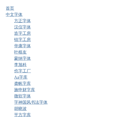
首页
中文字体
方正字体
汉仪字体
造字工房
锐字工房
华康字体
叶根友
蒙纳字体
李旭科
也字工厂
Aa字库
龚帆字库
施申财字库
微软字体
字神国风书法字体
胡晓波
平方字库