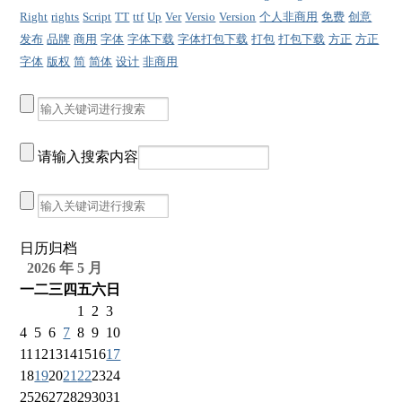
Right
rights
Script
TT
ttf
Up
Ver
Versio
Version
个人非商用
免费
创意
发布
品牌
商用
字体
字体下载
字体打包下载
打包
打包下载
方正
方正
字体
版权
简
简体
设计
非商用
请输入搜索内容
日历归档
2026 年 5 月
一
二
三
四
五
六
日
1
2
3
4
5
6
7
8
9
10
11
12
13
14
15
16
17
18
19
20
21
22
23
24
25
26
27
28
29
30
31