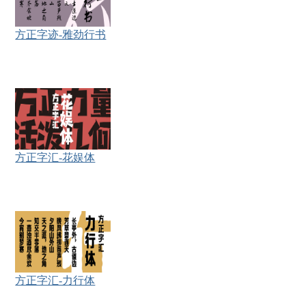
方正字迹-雅劲行书
方正字汇-花娱体
方正字汇-力行体