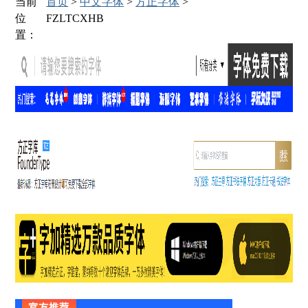
当前
首页
>
中文字体
>
方正字体
>
位
FZLTCXHB
置：