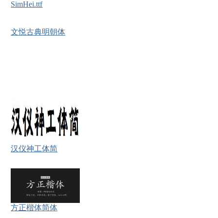
SimHei.ttf
文悦古典明朝体
汉仪神工体简
方正楷体简体