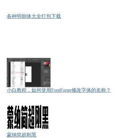
各种明朝体大全打包下载
小白教程，如何使用FontForge修改字体的名称？
蒙纳简超刚黑