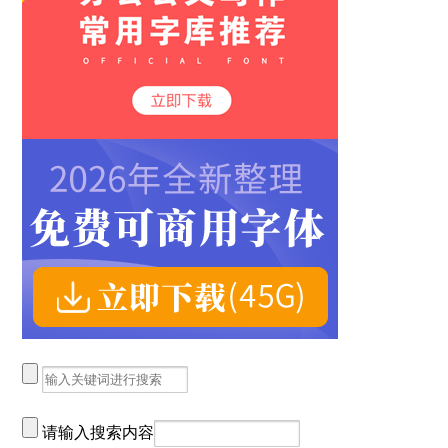
请输入搜索内容