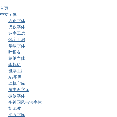
首页
中文字体
方正字体
汉仪字体
造字工房
锐字工房
华康字体
叶根友
蒙纳字体
李旭科
也字工厂
Aa字库
龚帆字库
施申财字库
微软字体
字神国风书法字体
胡晓波
平方字库