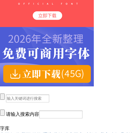
请输入搜索内容
字库