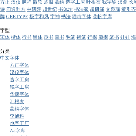
方正
汉仪
腾祥
微软
逐浪
蒙纳
造字工房
叶根友
我字酷
汉鼎
长
诗
四通利方
中研院
超世纪
书体坊
书法家
超研泽
文泉驿
黄引齐
牌
GEETYPE
极字和风
字神
书法
猫啃字体
龚帆字库
字型
宋体
楷体
行书
黑体
隶书
草书
毛笔
钢笔
行楷
颜楷
篆书
娃娃
海
分类
中文字体
方正字体
汉仪字体
造字工房
锐字工房
华康字体
叶根友
蒙纳字体
李旭科
也字工厂
Aa字库