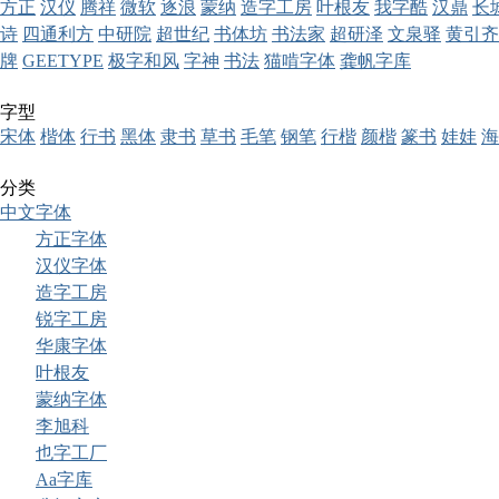
方正
汉仪
腾祥
微软
逐浪
蒙纳
造字工房
叶根友
我字酷
汉鼎
长
诗
四通利方
中研院
超世纪
书体坊
书法家
超研泽
文泉驿
黄引齐
牌
GEETYPE
极字和风
字神
书法
猫啃字体
龚帆字库
字型
宋体
楷体
行书
黑体
隶书
草书
毛笔
钢笔
行楷
颜楷
篆书
娃娃
海
分类
中文字体
方正字体
汉仪字体
造字工房
锐字工房
华康字体
叶根友
蒙纳字体
李旭科
也字工厂
Aa字库