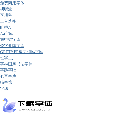
免费商用字体
胡晓波
李旭科
上首造字
叶根友
Aa字库
施申财字库
锐字潮牌字库
GEETYPE极字和风字库
也字工厂
字神国风书法字体
字跳字唱
仓耳字库
喵字馆
字魂