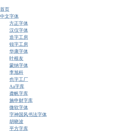
首页
中文字体
方正字体
汉仪字体
造字工房
锐字工房
华康字体
叶根友
蒙纳字体
李旭科
也字工厂
Aa字库
龚帆字库
施申财字库
微软字体
字神国风书法字体
胡晓波
平方字库