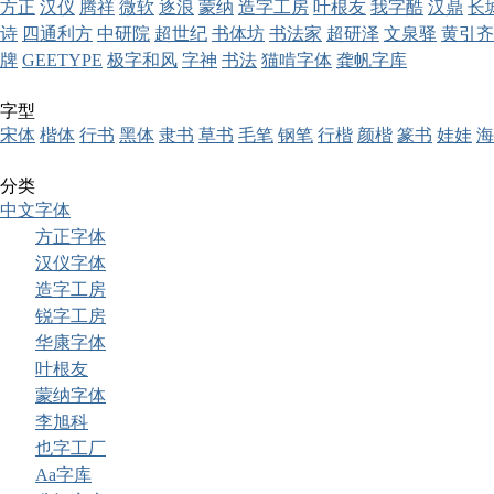
方正
汉仪
腾祥
微软
逐浪
蒙纳
造字工房
叶根友
我字酷
汉鼎
长
诗
四通利方
中研院
超世纪
书体坊
书法家
超研泽
文泉驿
黄引齐
牌
GEETYPE
极字和风
字神
书法
猫啃字体
龚帆字库
字型
宋体
楷体
行书
黑体
隶书
草书
毛笔
钢笔
行楷
颜楷
篆书
娃娃
海
分类
中文字体
方正字体
汉仪字体
造字工房
锐字工房
华康字体
叶根友
蒙纳字体
李旭科
也字工厂
Aa字库