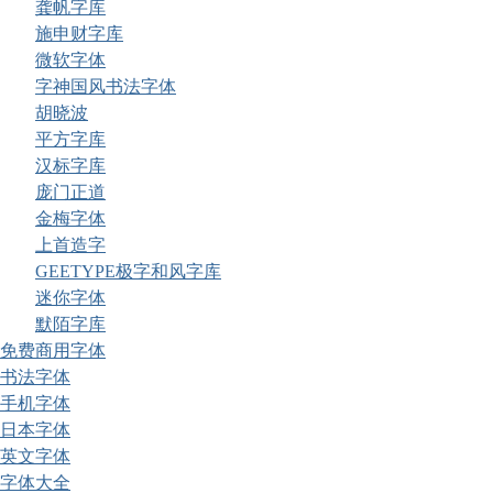
龚帆字库
施申财字库
微软字体
字神国风书法字体
胡晓波
平方字库
汉标字库
庞门正道
金梅字体
上首造字
GEETYPE极字和风字库
迷你字体
默陌字库
免费商用字体
书法字体
手机字体
日本字体
英文字体
字体大全