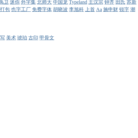
禹卫
迷你
外字集
北师大
中国龙
Typeland
王汉宗
钟齐
田氏
苏新
打包
也字工厂
免费字体
胡晓波
李旭科
上首
Aa
施申财
锐字
潮
写
美术
琥珀
古印
甲骨文