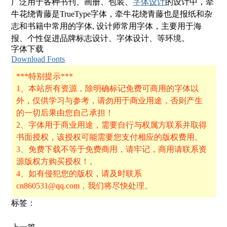
广泛用于各种书刊、画册、包装、
字体设计
的设计中，牵
牛花绕青藤是TrueType字体，牵牛花绕青藤也是报纸和杂
志和书籍中常用的字体, 设计师常用字体，主要用于海
报、个性促进品牌标志设计、字体设计、等环境。
字体下载
Download Fonts
***特别提示
***
1、本站所有资源，除明确标记免费可商用的字体以
外，仅供学习与参考，请勿用于商业用途，否则产生
的一切后果由您自己承担！
2、字体用于商业用途，需要自行与权属方联系并取得
书面授权，该授权可能需要您支付相应的版权费用。
3、免费下载不等于免费商用，请牢记，
商用请联系资
源版权方购买授权！
。
4、如有侵犯您的版权，请及时联系
cn860531@qq.com，我们将尽快处理。
标签：