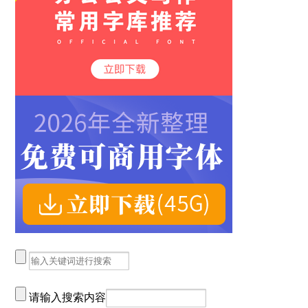
请输入搜索内容