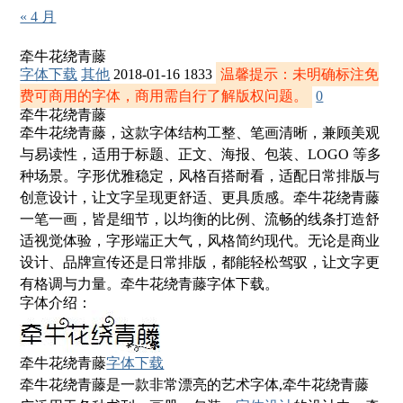
« 4 月
牵牛花绕青藤
字体下载
其他
2018-01-16
1833
温馨提示：未明确标注免
费可商用的字体，商用需自行了解版权问题。
0
牵牛花绕青藤
牵牛花绕青藤，这款字体结构工整、笔画清晰，兼顾美观
与易读性，适用于标题、正文、海报、包装、LOGO 等多
种场景。字形优雅稳定，风格百搭耐看，适配日常排版与
创意设计，让文字呈现更舒适、更具质感。牵牛花绕青藤
一笔一画，皆是细节，以均衡的比例、流畅的线条打造舒
适视觉体验，字形端正大气，风格简约现代。无论是商业
设计、品牌宣传还是日常排版，都能轻松驾驭，让文字更
有格调与力量。牵牛花绕青藤字体下载。
字体介绍：
牵牛花绕青藤
字体下载
牵牛花绕青藤是一款非常漂亮的艺术字体,牵牛花绕青藤