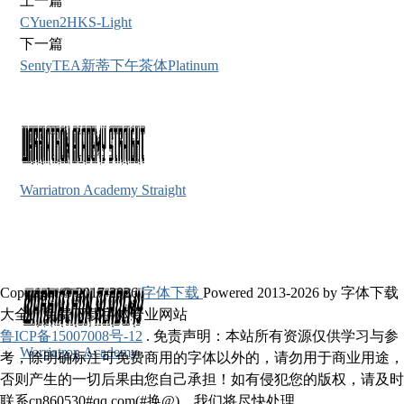
上一篇
CYuen2HKS-Light
下一篇
SentyTEA新蒂下午茶体Platinum
Warriatron Academy Straight
Copyright © 2017-2026
字体下载
Powered 2013-2026 by 字体下载
大全、免费下载字体专业网站
鲁ICP备15007008号-12
. 免责声明：本站所有资源仅供学习与参
Warriatron Academy
考，除明确标注可免费商用的字体以外的，请勿用于商业用途，
否则产生的一切后果由您自己承担！如有侵犯您的版权，请及时
联系cn860530#qq.com(#换@)，我们将尽快处理。