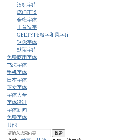
汉标字库
庞门正道
金梅字体
上首造字
GEETYPE极字和风字库
迷你字体
默陌字库
免费商用字体
书法字体
手机字体
日本字体
英文字体
字体大全
字体设计
字体新闻
免费字体
其他