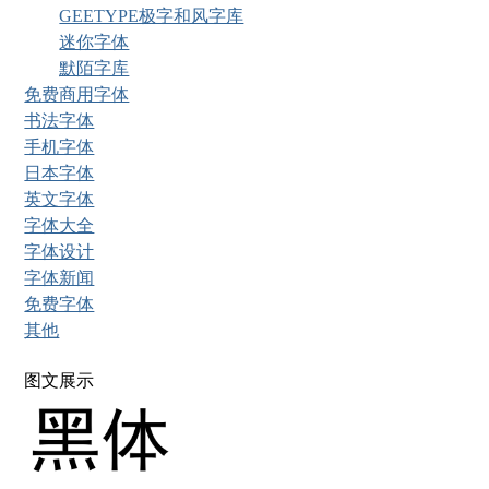
GEETYPE极字和风字库
迷你字体
默陌字库
免费商用字体
书法字体
手机字体
日本字体
英文字体
字体大全
字体设计
字体新闻
免费字体
其他
图文展示