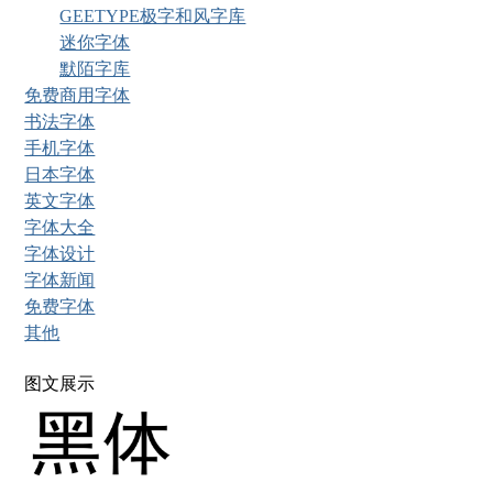
GEETYPE极字和风字库
迷你字体
默陌字库
免费商用字体
书法字体
手机字体
日本字体
英文字体
字体大全
字体设计
字体新闻
免费字体
其他
图文展示