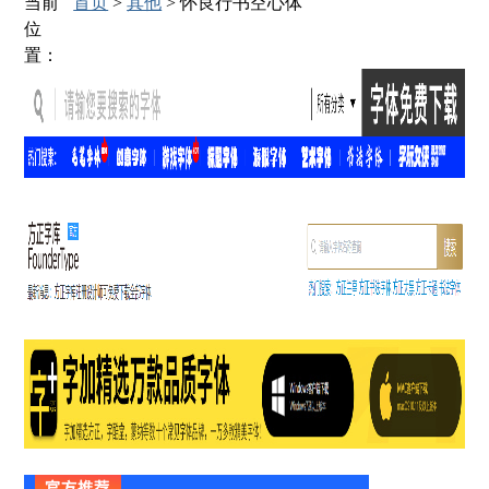
当前
首页
>
其他
>
怀良行书空心体
位
置：