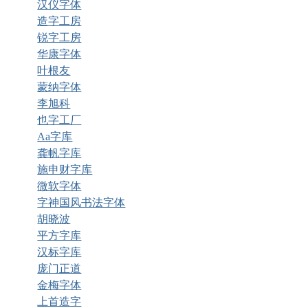
汉仪字体
造字工房
锐字工房
华康字体
叶根友
蒙纳字体
李旭科
也字工厂
Aa字库
龚帆字库
施申财字库
微软字体
字神国风书法字体
胡晓波
平方字库
汉标字库
庞门正道
金梅字体
上首造字