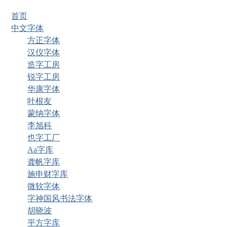
首页
中文字体
方正字体
汉仪字体
造字工房
锐字工房
华康字体
叶根友
蒙纳字体
李旭科
也字工厂
Aa字库
龚帆字库
施申财字库
微软字体
字神国风书法字体
胡晓波
平方字库