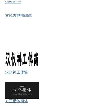
SimHei.ttf
文悦古典明朝体
汉仪神工体简
方正楷体简体